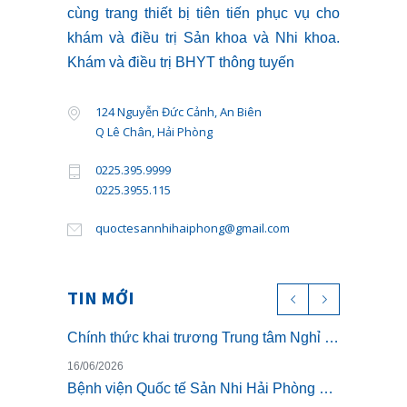
cùng trang thiết bị tiên tiến phục vụ cho
khám và điều trị Sản khoa và Nhi khoa.
Khám và điều trị BHYT thông tuyến
124 Nguyễn Đức Cảnh, An Biên
Q Lê Chân, Hải Phòng
0225.395.9999
0225.3955.115
quoctesannhihaiphong@gmail.com
TIN MỚI
Chính thức khai trương Trung tâm Nghỉ dưỡng ở cữ cao cấp The Nest – Luxury Postpartum & Retreat
16/06/2026
Bệnh viện Quốc tế Sản Nhi Hải Phòng chính thức triển khai khám sức khỏe theo Thông tư 32/2023/TT-BYT