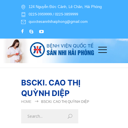
124 Nguyễn Đức Cảnh, Lê Chân, Hải Phòng
0225-3959999 / 0225-3859999
quoctesannhihaiphong@gmail.com
BSCKI. CAO THỊ
QUỲNH DIỆP
HOME
BSCKI. CAO THỊ QUỲNH DIỆP