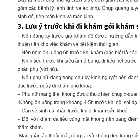
gồm các bệnh lý lành tính và ác tính). Chụp quang tu
sinh đẻ, tiền mãn kinh và mãn kinh.
3. Lưu ý trước khi đi khám gói khám
– Nên đăng ký trước giờ khám để được hướng dẫn tr
thuận tiện cho việc khám và tiết kiệm thời gian.
– Nên nhịn ăn, uống 6h trước khi khám (đặc biệt là các
– Nhịn tiểu trước khi siêu âm ổ bụng, đi tiểu hết trướ
phần phụ (với nữ).
– Nếu phụ nữ đang trong chu kỳ kinh nguyệt nên đăn
dục trước ngày đi khám phụ khoa.
– Phụ nữ mang thai không được thực hiện chụp x-quan
-Không ăn uống trong khoảng 4-5h trước khi nội soi dạ
– Cần vệ sinh cá nhân trước khi đi khám sức khoẻ.
– Đối với khám da liễu vùng mặt không nên trang điể
thăm khám.
-Mặc quần áo thoải mái, rộng rãi và không đeo trang sứ