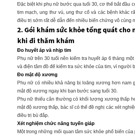
Đặc biệt khi phụ nữ bước qua tuổi 30, cơ thể bắt đầu 
tim mạch, ung thư vú, ung thư cổ và các bệnh khác 
điều trị sớm rất dễ dẫn đến nhiều biến chứng vô cùng 
2. Gói khám sức khỏe tổng quát cho 
khi đi thăm khám
Đo huyết áp và nhịp tim
Phụ nữ trên 30 tuổi nên kiểm tra huyết áp 6 tháng một 
và điện tâm đồ để kiểm tra sức khỏe của tim, vì người 
Đo mật độ xương
Phụ nữ có nhiều khả năng bị loãng xương hơn nam giới
mật độ xương ngay khi bạn bước sang tuổi 30.
Phụ nữ thiếu cân thường có khối lượng xương thấp h
mật độ xương thấp, bác sĩ có thể đề nghị các xét ngh
điều trị bù đắp.
Xét nghiệm chức năng tuyến giáp
Một trong những mối quan tâm sức khỏe phổ biến của ph