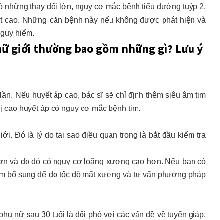
có những thay đổi lớn, nguy cơ mắc bệnh tiểu đường tuýp 2,
rất cao. Những căn bệnh này nếu không được phát hiện và
nguy hiểm.
nữ giới thường bao gồm những gì? Lưu ý
lần. Nếu huyết áp cao, bác sĩ sẽ chỉ định thêm siêu âm tim
bị cao huyết áp có nguy cơ mắc bệnh tim.
. Đó là lý do tại sao điều quan trọng là bắt đầu kiểm tra
ơn và do đó có nguy cơ loãng xương cao hơn. Nếu bạn có
iệm bổ sung để đo tốc độ mất xương và tư vấn phương pháp
ụ nữ sau 30 tuổi là đối phó với các vấn đề về tuyến giáp.