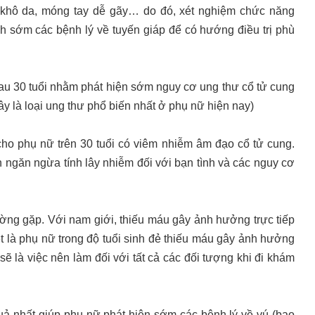
 khô da, móng tay dễ gãy… do đó, xét nghiệm chức năng
nh sớm các bệnh lý về tuyến giáp để có hướng điều trị phù
au 30 tuổi nhằm phát hiện sớm nguy cơ ung thư cổ tử cung
Đây là loại ung thư phổ biến nhất ở phụ nữ hiện nay)
ho phụ nữ trên 30 tuổi có viêm nhiễm âm đạo cổ tử cung.
 ngăn ngừa tính lây nhiễm đối với bạn tình và các nguy cơ
ờng gặp. Với nam giới, thiếu máu gây ảnh hưởng trực tiếp
t là phụ nữ trong độ tuổi sinh đẻ thiếu máu gây ảnh hưởng
 là việc nên làm đối với tất cả các đối tượng khi đi khám
uả nhất giúp phụ nữ phát hiện sớm các bệnh lý về vú (bao