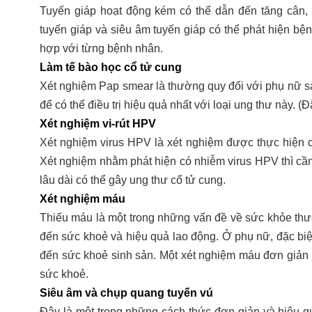
Tuyến giáp hoạt động kém có thể dẫn đến tăng cân,
tuyến giáp và siêu âm tuyến giáp có thể phát hiện bệ
hợp với từng bệnh nhân.
Làm tế bào học cổ tử cung
Xét nghiệm Pap smear là thường quy đối với phụ nữ s
để có thể điều trị hiệu quả nhất với loại ung thư này. (
Xét nghiệm vi-rút HPV
Xét nghiệm virus HPV là xét nghiệm được thực hiện c
Xét nghiệm nhằm phát hiện có nhiễm virus HPV thì cần
lâu dài có thể gây ung thư cổ tử cung.
Xét nghiệm máu
Thiếu máu là một trong những vấn đề về sức khỏe thư
đến sức khoẻ và hiệu quả lao động. Ở phụ nữ, đặc biệ
đến sức khoẻ sinh sản. Một xét nghiệm máu đơn giản sẽ
sức khoẻ.
Siêu âm và chụp quang tuyến vú
Đây là một trong những cách thức đơn giản và hiệu q