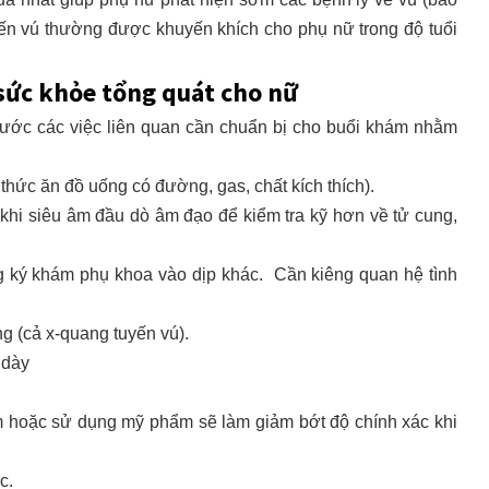
yến vú thường được khuyến khích cho phụ nữ trong độ tuổi
 sức khỏe tổng quát cho nữ
ước các việc liên quan cần chuẩn bị cho buổi khám nhằm
 thức ăn đồ uống có đường, gas, chất kích thích).
c khi siêu âm đầu dò âm đạo để kiểm tra kỹ hơn về tử cung,
g ký khám phụ khoa vào dịp khác. Cần kiêng quan hệ tình
g (cả x-quang tuyến vú).
 dày
m hoặc sử dụng mỹ phẩm sẽ làm giảm bớt độ chính xác khi
c.