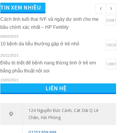
TIN XEM NHIỀU
Cách tính tuổi thai IVF và ngày dự sinh cho mẹ
33681
bầu chính xác nhất – HP Fertility
08/02/2022
10 bệnh da liễu thường gặp ở trẻ nhỏ
16029
25/11/2023
Điều trị triệt để bệnh nang thừng tinh ở trẻ em
12887
bằng phẫu thuật nội soi
15/05/2021
LIÊN HỆ
Quyền lợi của trẻ em khi sở hữu thẻ BHYT tại
10799
Bệnh viện Quốc tế Sản Nhi Hải Phòng
16/03/2021
124 Nguyễn Đức Cảnh, Cát Dài Q Lê
Tham vấn – Trị liệu tâm lý trẻ em và trẻ vị thành
7533
Chân, Hải Phòng
niên: Đồng hành cùng con vượt qua giai đoạn
khó khăn tâm lý
02253.959.999