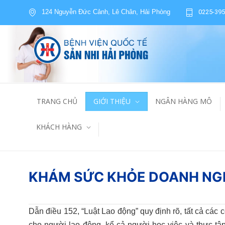
124 Nguyễn Đức Cảnh, Lê Chân, Hải Phòng
0225-395
TRANG CHỦ
GIỚI THIỆU
NGÂN HÀNG MÔ
KHÁCH HÀNG
KHÁM SỨC KHỎE DOANH NG
Dẫn điều 152, “Luật Lao động” quy định rõ, tất cả các
cho người lao động, kể cả người học việc và thực tậ