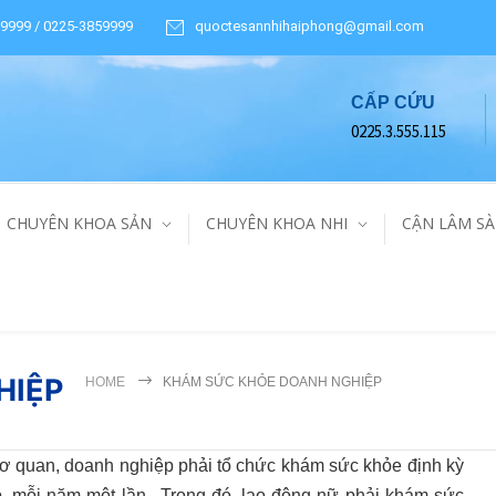
9999 / 0225-3859999
quoctesannhihaiphong@gmail.com
CẤP CỨU
0225.3.555.115
CHUYÊN KHOA SẢN
CHUYÊN KHOA NHI
CẬN LÂM S
HIỆP
HOME
KHÁM SỨC KHỎE DOANH NGHIỆP
 cơ quan, doanh nghiệp phải tổ chức khám sức khỏe định kỳ
p, mỗi năm một lần. .Trong đó, lao động nữ phải khám sức