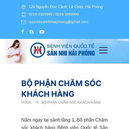
124 Nguyễn Đức Cảnh, Lê Chân, Hải Phòng
0225-3959999 / 0225-3859999
quoctesannhihaiphong@gmail.com
BỘ PHẬN CHĂM SÓC
KHÁCH HÀNG
HOME
BỘ PHẬN CHĂM SÓC KHÁCH HÀNG
Nằm ngay tại sảnh tầng 1, Bộ phận Chăm
sóc khách hàng Bệnh viện Quốc tế Sản