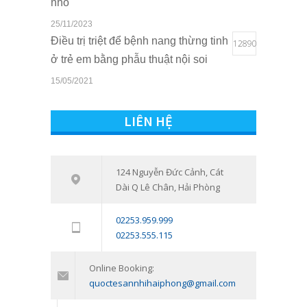
nhỏ
25/11/2023
Điều trị triệt để bệnh nang thừng tinh
12890
ở trẻ em bằng phẫu thuật nội soi
15/05/2021
Quyền lợi của trẻ em khi sở hữu thẻ
10800
BHYT tại Bệnh viện Quốc tế Sản
LIÊN HỆ
Nhi Hải Phòng
16/03/2021
124 Nguyễn Đức Cảnh, Cát
Tham vấn – Trị liệu tâm lý trẻ em và
7538
Dài Q Lê Chân, Hải Phòng
trẻ vị thành niên: Đồng hành cùng
con vượt qua giai đoạn khó khăn
02253.959.999
tâm lý
02253.555.115
11/01/2024
Online Booking:
quoctesannhihaiphong@gmail.com