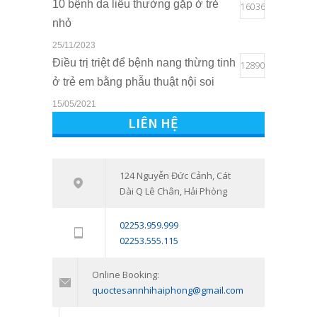
10 bệnh da liễu thường gặp ở trẻ
16036
nhỏ
25/11/2023
Điều trị triệt để bệnh nang thừng tinh
12890
ở trẻ em bằng phẫu thuật nội soi
15/05/2021
LIÊN HỆ
Quyền lợi của trẻ em khi sở hữu thẻ
10800
BHYT tại Bệnh viện Quốc tế Sản
Nhi Hải Phòng
124 Nguyễn Đức Cảnh, Cát
16/03/2021
Dài Q Lê Chân, Hải Phòng
Tham vấn – Trị liệu tâm lý trẻ em và
7538
trẻ vị thành niên: Đồng hành cùng
02253.959.999
con vượt qua giai đoạn khó khăn
02253.555.115
tâm lý
Online Booking:
11/01/2024
quoctesannhihaiphong@gmail.com