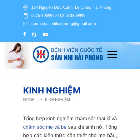
124 Nguyễn Đức Cảnh, Lê Chân, Hải Phòng
0225-3959999 / 0225-3859999
quoctesannhihaiphong@gmail.com
KINH NGHIỆM
HOME
KINH NGHIỆM
Tổng hợp kinh nghiệm chăm sóc thai kì và
chăm sóc mẹ và bé
sau khi sinh nở. Tổng
hợp các kiến thức cần thiết cho mẹ bầu,