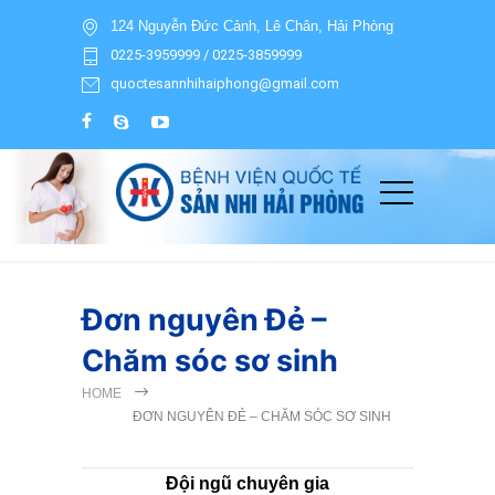
124 Nguyễn Đức Cảnh, Lê Chân, Hải Phòng
0225-3959999 / 0225-3859999
quoctesannhihaiphong@gmail.com
Đơn nguyên Đẻ –
Chăm sóc sơ sinh
HOME
ĐƠN NGUYÊN ĐẺ – CHĂM SÓC SƠ SINH
Đội ngũ chuyên gia