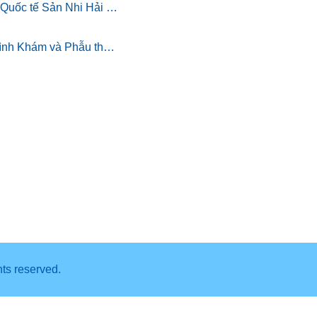
Bệnh viện Quốc tế Sản Nhi Hải Phòng chính thức triển khai khám sức khỏe theo Thông tư 32/2023/TT-BYT
Chương trình Khám và Phẫu thuật nhân đạo cho trẻ bị dị tật khe hở môi miễn phí
Người hồi sinh những mầm sống: BSCK II Trịnh Thị Thuần, Trưởng khoa Hồi sức tích cực Nhi
Phẫu thuật nội soi thành công ca thận loạn sản lạc chỗ hiếm gặp ở bệnh nhi 6 tuổi
ghts reserved.