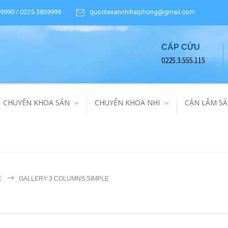
9999 / 0225-3859999
quoctesannhihaiphong@gmail.com
CẤP CỨU
0225.3.555.115
CHUYÊN KHOA SẢN
CHUYÊN KHOA NHI
CẬN LÂM S
E
GALLERY 3 COLUMNS SIMPLE