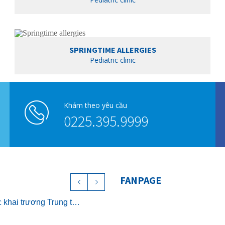
SPRINGTIME ALLERGIES
Pediatric clinic
Khám theo yêu cầu
0225.395.9999
FANPAGE
Chính thức khai trương Trung tâm Nghỉ dưỡng ở cữ cao cấp The Nest – Luxury Postpartum & Retreat