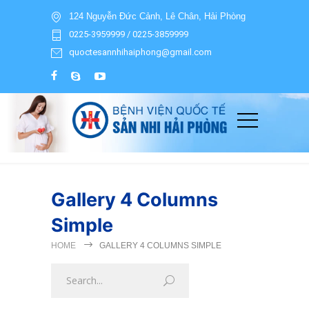
124 Nguyễn Đức Cảnh, Lê Chân, Hải Phòng
0225-3959999 / 0225-3859999
quoctesannhihaiphong@gmail.com
Gallery 4 Columns
Simple
HOME
GALLERY 4 COLUMNS SIMPLE