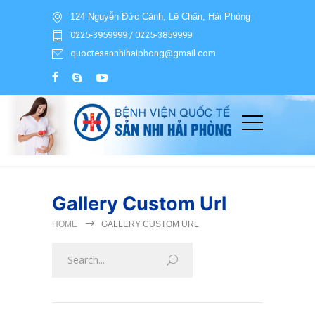
124 Nguyễn Đức Cảnh, Lê Chân, Hải Phòng
0225-3959999 / 0225-3859999
quoctesannhihaiphong@gmail.com
Gallery Custom Url
HOME
GALLERY CUSTOM URL