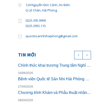
124 Nguyễn Đức Cảnh, An Biên
Q Lê Chân, Hải Phòng
0225.395.9999
0225.3955.115
quoctesannhihaiphong@gmail.com
TIN MỚI
Chính thức khai trương Trung tâm Nghỉ dưỡng ở cữ cao cấp The Nest – Luxury Postpartum & Retreat
16/06/2026
Bệnh viện Quốc tế Sản Nhi Hải Phòng chính thức triển khai khám sức khỏe theo Thông tư 32/2023/TT-BYT
27/04/2026
Chương trình Khám và Phẫu thuật nhân đạo cho trẻ bị dị tật khe hở môi miễn phí
09/04/2026
Người hồi sinh những mầm sống: BSCK II Trịnh Thị Thuần, Trưởng khoa Hồi sức tích cực Nhi