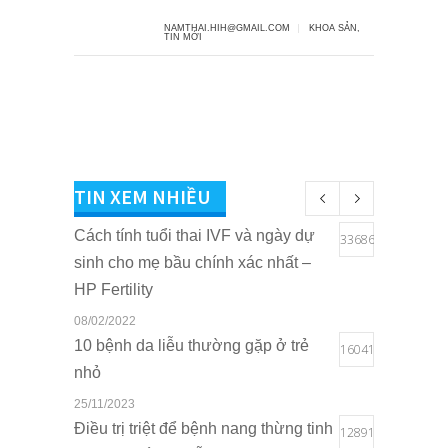
NAMTHAI.HIH@GMAIL.COM
KHOA SẢN
,
TIN MỚI
TIN XEM NHIỀU
Cách tính tuổi thai IVF và ngày dự
33686
sinh cho mẹ bầu chính xác nhất –
HP Fertility
08/02/2022
10 bệnh da liễu thường gặp ở trẻ
16041
nhỏ
25/11/2023
Điều trị triệt để bệnh nang thừng tinh
12891