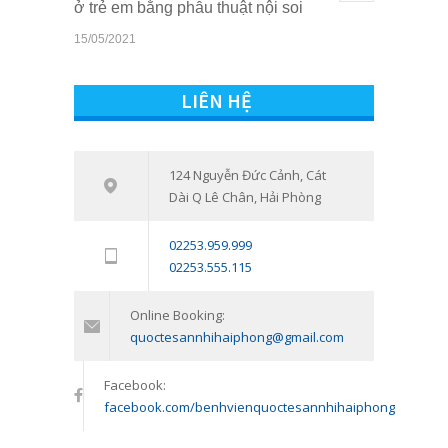
ở trẻ em bằng phẫu thuật nội soi
15/05/2021
Quyền lợi của trẻ em khi sở hữu thẻ
10802
BHYT tại Bệnh viện Quốc tế Sản
LIÊN HỆ
Nhi Hải Phòng
16/03/2021
Tham vấn – Trị liệu tâm lý trẻ em và
124 Nguyễn Đức Cảnh, Cát
7538
Dài Q Lê Chân, Hải Phòng
trẻ vị thành niên: Đồng hành cùng
con vượt qua giai đoạn khó khăn
02253.959.999
tâm lý
02253.555.115
11/01/2024
Online Booking:
quoctesannhihaiphong@gmail.com
Facebook:
facebook.com/benhvienquoctesannhihaiphong