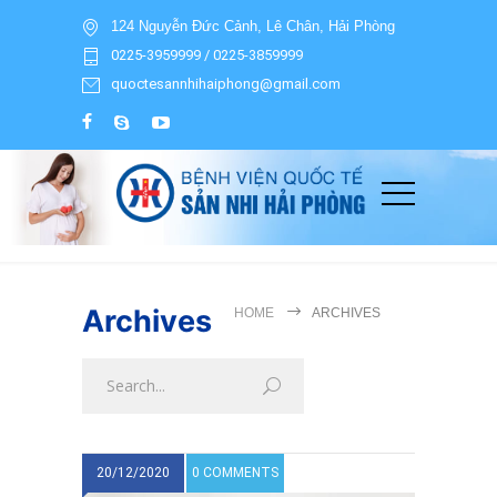
124 Nguyễn Đức Cảnh, Lê Chân, Hải Phòng
0225-3959999 / 0225-3859999
quoctesannhihaiphong@gmail.com
Archives
HOME
ARCHIVES
20/12/2020
0 COMMENTS