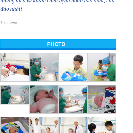
những dịch vụ khám chữa bệnh hoàn hảo nhất, chu
đáo nhất!
Trân trọng
PHOTO