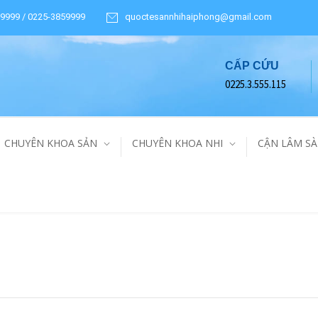
9999 / 0225-3859999
quoctesannhihaiphong@gmail.com
CẤP CỨU
0225.3.555.115
CHUYÊN KHOA SẢN
CHUYÊN KHOA NHI
CẬN LÂM S