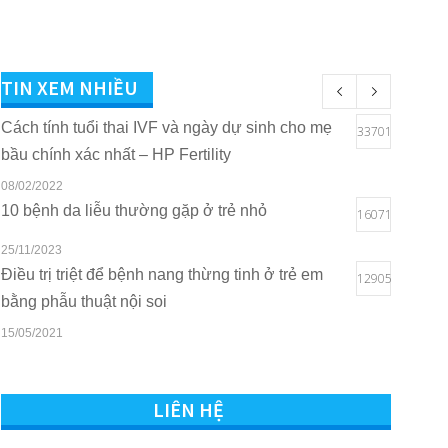
TIN XEM NHIỀU
Cách tính tuổi thai IVF và ngày dự sinh cho mẹ
33701
bầu chính xác nhất – HP Fertility
08/02/2022
10 bệnh da liễu thường gặp ở trẻ nhỏ
16071
25/11/2023
Điều trị triệt để bệnh nang thừng tinh ở trẻ em
12905
bằng phẫu thuật nội soi
15/05/2021
Quyền lợi của trẻ em khi sở hữu thẻ BHYT tại
10817
Bệnh viện Quốc tế Sản Nhi Hải Phòng
LIÊN HỆ
16/03/2021
Tham vấn – Trị liệu tâm lý trẻ em và trẻ vị thành
7541