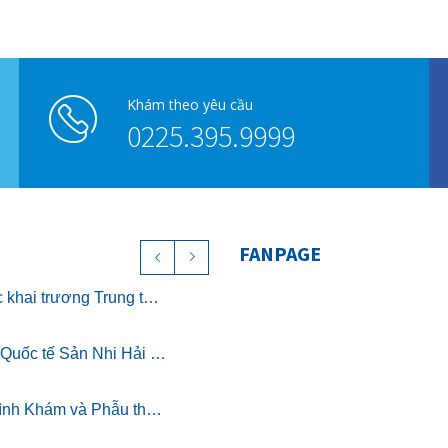
Khám theo yêu cầu
0225.395.9999
FANPAGE
Chính thức khai trương Trung tâm Nghỉ dưỡng ở cữ cao cấp The Nest – Luxury Postpartum & Retreat
Bệnh viện Quốc tế Sản Nhi Hải Phòng chính thức triển khai khám sức khỏe theo Thông tư 32/2023/TT-BYT
Chương trình Khám và Phẫu thuật nhân đạo cho trẻ bị dị tật khe hở môi miễn phí