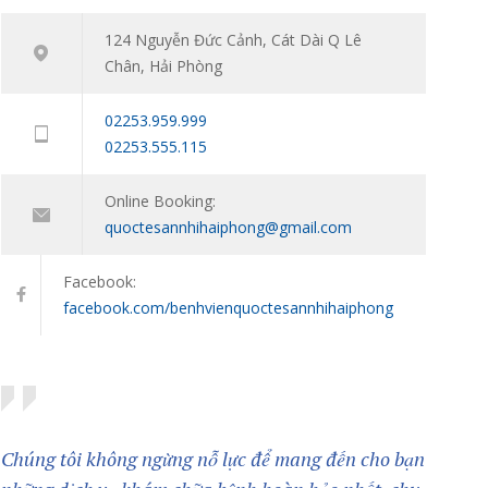
niên: Đồng hành cùng con vượt qua giai đoạn
124 Nguyễn Đức Cảnh, Cát Dài Q Lê
khó khăn tâm lý
Chân, Hải Phòng
11/01/2024
02253.959.999
02253.555.115
Online Booking:
quoctesannhihaiphong@gmail.com
Facebook:
facebook.com/benhvienquoctesannhihaiphong
Chúng tôi không ngừng nỗ lực để mang đến cho bạn