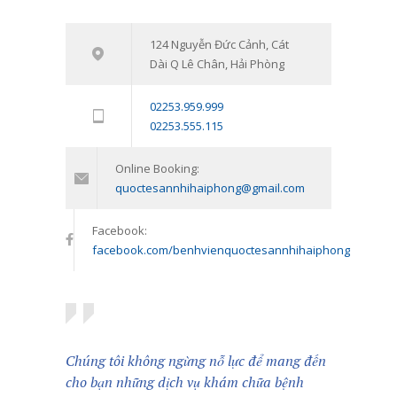
16/03/2021
Tham vấn – Trị liệu tâm lý trẻ em và
124 Nguyễn Đức Cảnh, Cát
7546
Dài Q Lê Chân, Hải Phòng
trẻ vị thành niên: Đồng hành cùng
con vượt qua giai đoạn khó khăn
02253.959.999
tâm lý
02253.555.115
11/01/2024
Online Booking:
quoctesannhihaiphong@gmail.com
Facebook:
facebook.com/benhvienquoctesannhihaiphong
Chúng tôi không ngừng nỗ lực để mang đến
cho bạn những dịch vụ khám chữa bệnh