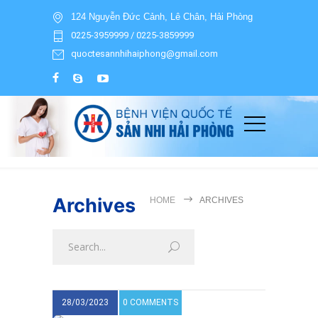
124 Nguyễn Đức Cảnh, Lê Chân, Hải Phòng
0225-3959999 / 0225-3859999
quoctesannhihaiphong@gmail.com
Archives
HOME
ARCHIVES
28/03/2023
0 COMMENTS