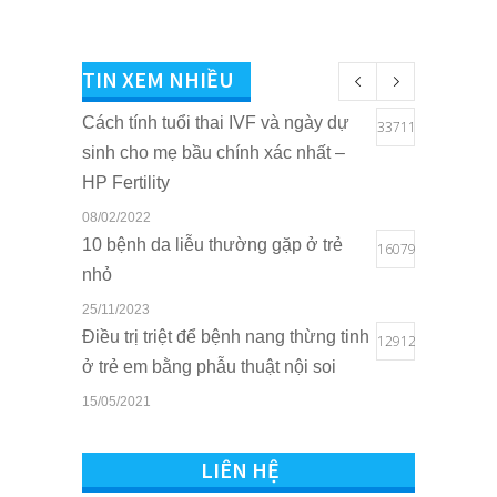
TIN XEM NHIỀU
Cách tính tuổi thai IVF và ngày dự
33711
sinh cho mẹ bầu chính xác nhất –
HP Fertility
08/02/2022
10 bệnh da liễu thường gặp ở trẻ
16079
nhỏ
25/11/2023
Điều trị triệt để bệnh nang thừng tinh
12912
ở trẻ em bằng phẫu thuật nội soi
15/05/2021
Quyền lợi của trẻ em khi sở hữu thẻ
10822
BHYT tại Bệnh viện Quốc tế Sản
LIÊN HỆ
Nhi Hải Phòng