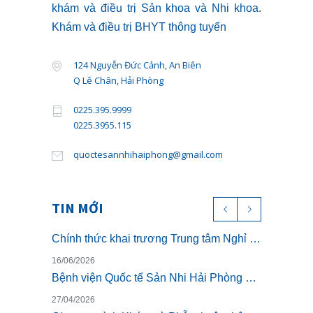
khám và điều trị Sản khoa và Nhi khoa.
Khám và điều trị BHYT thông tuyến
124 Nguyễn Đức Cảnh, An Biên
Q Lê Chân, Hải Phòng
0225.395.9999
0225.3955.115
quoctesannhihaiphong@gmail.com
TIN MỚI
Chính thức khai trương Trung tâm Nghỉ dưỡng ở cữ cao cấp The Nest – Luxury Postpartum & Retreat
16/06/2026
Bệnh viện Quốc tế Sản Nhi Hải Phòng chính thức triển khai khám sức khỏe theo Thông tư 32/2023/TT-BYT
27/04/2026