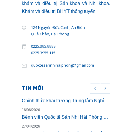
khám và điều trị Sản khoa và Nhi khoa.
Khám và điều trị BHYT thông tuyến
124 Nguyễn Đức Cảnh, An Biên
Q Lê Chân, Hải Phòng
0225.395.9999
0225.3955.115
quoctesannhihaiphong@gmail.com
TIN MỚI
Chính thức khai trương Trung tâm Nghỉ dưỡng ở cữ cao cấp The Nest – Luxury Postpartum & Retreat
16/06/2026
Bệnh viện Quốc tế Sản Nhi Hải Phòng chính thức triển khai khám sức khỏe theo Thông tư 32/2023/TT-BYT
27/04/2026