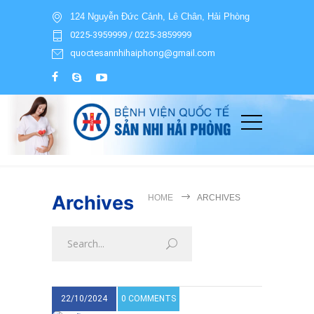
124 Nguyễn Đức Cảnh, Lê Chân, Hải Phòng
0225-3959999 / 0225-3859999
quoctesannhihaiphong@gmail.com
Archives
HOME
ARCHIVES
22/10/2024
0 COMMENTS