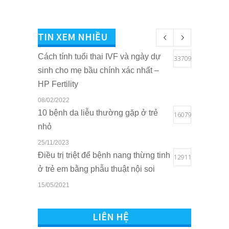
TIN XEM NHIỀU
Cách tính tuổi thai IVF và ngày dự
33709
sinh cho mẹ bầu chính xác nhất –
HP Fertility
08/02/2022
10 bệnh da liễu thường gặp ở trẻ
16079
nhỏ
25/11/2023
Điều trị triệt để bệnh nang thừng tinh
12911
ở trẻ em bằng phẫu thuật nội soi
15/05/2021
Quyền lợi của trẻ em khi sở hữu thẻ
10821
BHYT tại Bệnh viện Quốc tế Sản
LIÊN HỆ
Nhi Hải Phòng