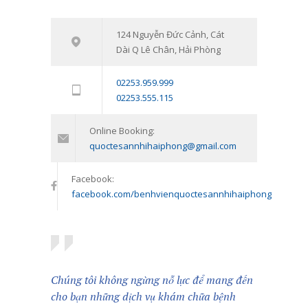
16/03/2021
Tham vấn – Trị liệu tâm lý trẻ em và
124 Nguyễn Đức Cảnh, Cát
7543
Dài Q Lê Chân, Hải Phòng
trẻ vị thành niên: Đồng hành cùng
con vượt qua giai đoạn khó khăn
02253.959.999
tâm lý
02253.555.115
11/01/2024
Online Booking:
quoctesannhihaiphong@gmail.com
Facebook:
facebook.com/benhvienquoctesannhihaiphong
Chúng tôi không ngừng nỗ lực để mang đến
cho bạn những dịch vụ khám chữa bệnh