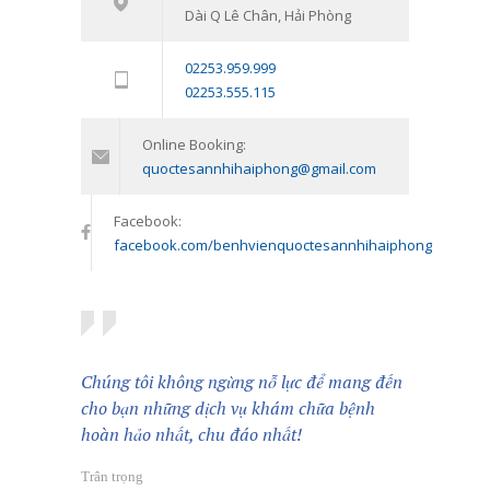
Dài Q Lê Chân, Hải Phòng
trẻ vị thành niên: Đồng hành cùng
con vượt qua giai đoạn khó khăn
02253.959.999
tâm lý
02253.555.115
11/01/2024
Online Booking:
quoctesannhihaiphong@gmail.com
Facebook:
facebook.com/benhvienquoctesannhihaiphong
Chúng tôi không ngừng nỗ lực để mang đến
cho bạn những dịch vụ khám chữa bệnh
hoàn hảo nhất, chu đáo nhất!
Trân trọng