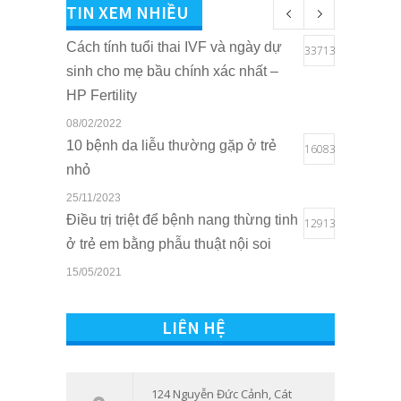
TIN XEM NHIỀU
Cách tính tuổi thai IVF và ngày dự
33713
sinh cho mẹ bầu chính xác nhất –
HP Fertility
08/02/2022
10 bệnh da liễu thường gặp ở trẻ
16083
nhỏ
25/11/2023
Điều trị triệt để bệnh nang thừng tinh
12913
ở trẻ em bằng phẫu thuật nội soi
15/05/2021
Quyền lợi của trẻ em khi sở hữu thẻ
10824
BHYT tại Bệnh viện Quốc tế Sản
LIÊN HỆ
Nhi Hải Phòng
16/03/2021
Tham vấn – Trị liệu tâm lý trẻ em và
124 Nguyễn Đức Cảnh, Cát
7548