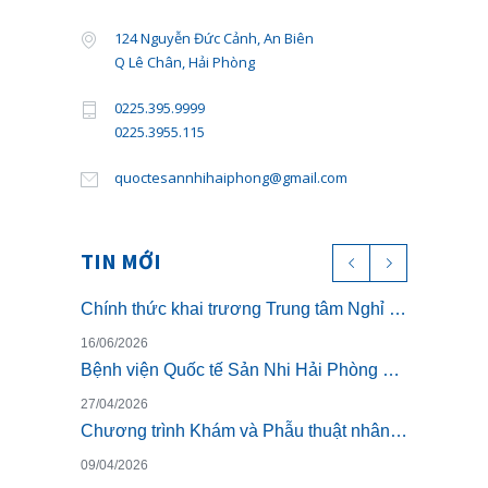
124 Nguyễn Đức Cảnh, An Biên
Q Lê Chân, Hải Phòng
0225.395.9999
0225.3955.115
quoctesannhihaiphong@gmail.com
TIN MỚI
Chính thức khai trương Trung tâm Nghỉ dưỡng ở cữ cao cấp The Nest – Luxury Postpartum & Retreat
16/06/2026
Bệnh viện Quốc tế Sản Nhi Hải Phòng chính thức triển khai khám sức khỏe theo Thông tư 32/2023/TT-BYT
27/04/2026
Chương trình Khám và Phẫu thuật nhân đạo cho trẻ bị dị tật khe hở môi miễn phí
09/04/2026