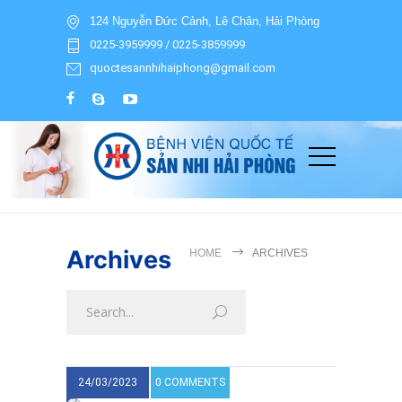
124 Nguyễn Đức Cảnh, Lê Chân, Hải Phòng
0225-3959999 / 0225-3859999
quoctesannhihaiphong@gmail.com
Archives
HOME
ARCHIVES
24/03/2023
0 COMMENTS