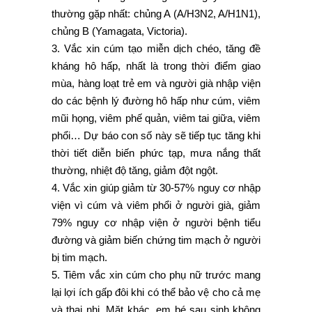
thường gặp nhất: chủng A (A/H3N2, A/H1N1),
chủng B (Yamagata, Victoria).
3. Vắc xin cúm tạo miễn dịch chéo, tăng đề
kháng hô hấp, nhất là trong thời điểm giao
mùa, hàng loạt trẻ em và người già nhập viện
do các bệnh lý đường hô hấp như cúm, viêm
mũi họng, viêm phế quản, viêm tai giữa, viêm
phổi… Dự báo con số này sẽ tiếp tục tăng khi
thời tiết diễn biến phức tạp, mưa nắng thất
thường, nhiệt độ tăng, giảm đột ngột.
4. Vắc xin giúp giảm từ 30-57% nguy cơ nhập
viện vì cúm và viêm phổi ở người già, giảm
79% nguy cơ nhập viện ở người bệnh tiểu
đường và giảm biến chứng tim mạch ở người
bị tim mạch.
5. Tiêm vắc xin cúm cho phụ nữ trước mang
lại lợi ích gấp đôi khi có thể bảo vệ cho cả mẹ
và thai nhi. Mặt khác, em bé sau sinh không