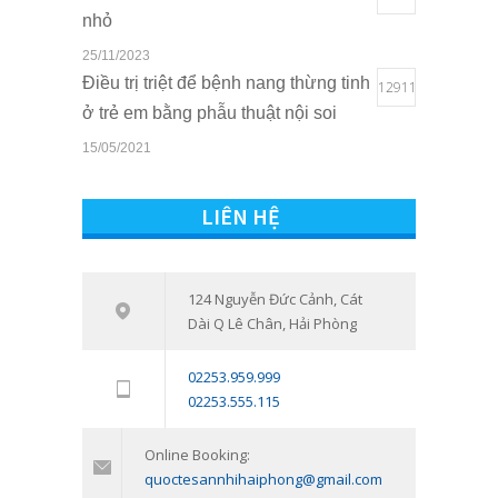
nhỏ
25/11/2023
Điều trị triệt để bệnh nang thừng tinh
12911
ở trẻ em bằng phẫu thuật nội soi
15/05/2021
Quyền lợi của trẻ em khi sở hữu thẻ
10822
BHYT tại Bệnh viện Quốc tế Sản
LIÊN HỆ
Nhi Hải Phòng
16/03/2021
Tham vấn – Trị liệu tâm lý trẻ em và
124 Nguyễn Đức Cảnh, Cát
7546
Dài Q Lê Chân, Hải Phòng
trẻ vị thành niên: Đồng hành cùng
con vượt qua giai đoạn khó khăn
02253.959.999
tâm lý
02253.555.115
11/01/2024
Online Booking:
quoctesannhihaiphong@gmail.com