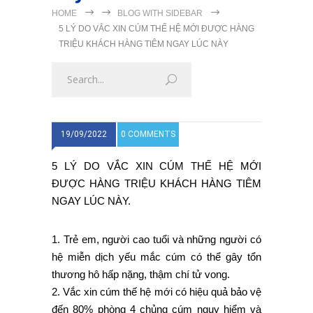
HOME
BLOG WITH SIDEBAR
5 LÝ DO VẮC XIN CÚM THẾ HỆ MỚI ĐƯỢC HÀNG
TRIỆU KHÁCH HÀNG TIÊM NGAY LÚC NÀY
19/09/2022
0 COMMENTS
5 LÝ DO VẮC XIN CÚM THẾ HỆ MỚI
ĐƯỢC HÀNG TRIỆU KHÁCH HÀNG TIÊM
NGAY LÚC NÀY.
1. Trẻ em, người cao tuổi và những người có
hệ miễn dịch yếu mắc cúm có thể gây tổn
thương hô hấp nặng, thậm chí tử vong.
2. Vắc xin cúm thế hệ mới có hiệu quả bảo vệ
đến 80% phòng 4 chủng cúm nguy hiểm và