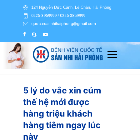
124 Nguyễn Đức Cảnh, Lê Chân, Hải Phòng
0225-3959999 / 0225-3859999
quoctesannhihaiphong@gmail.com
5 lý do vắc xin cúm
thế hệ mới được
hàng triệu khách
hàng tiêm ngay lúc
này