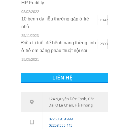
HP Fertility
08/02/2022
10 bệnh da liễu thường gặp ở trẻ
16042
nhỏ
25/11/2023
Điều trị triệt để bệnh nang thừng tinh
12893
ở trẻ em bằng phẫu thuật nội soi
15/05/2021
Quyền lợi của trẻ em khi sở hữu thẻ
10802
BHYT tại Bệnh viện Quốc tế Sản
LIÊN HỆ
Nhi Hải Phòng
16/03/2021
Tham vấn – Trị liệu tâm lý trẻ em và
124 Nguyễn Đức Cảnh, Cát
7538
Dài Q Lê Chân, Hải Phòng
trẻ vị thành niên: Đồng hành cùng
con vượt qua giai đoạn khó khăn
02253.959.999
tâm lý
02253.555.115