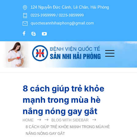
124 Nguyễn Đức Cảnh, Lê Chân, Hải Phòng
0225-3959999 / 0225-3859999
quoctesannhihaiphong@gmail.com
8 cách giúp trẻ khỏe
mạnh trong mùa hè
nắng nóng gay gắt
HOME
BLOG WITH SIDEBAR
8 CÁCH GIÚP TRẺ KHỎE MẠNH TRONG MÙA HÈ
NẮNG NÓNG GAY GẮT