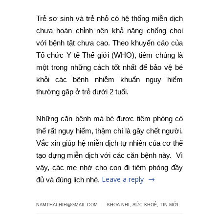
Trẻ sơ sinh và trẻ nhỏ có hệ thống miễn dịch
chưa hoàn chỉnh nên khả năng chống chọi
với bệnh tật chưa cao. Theo khuyến cáo của
Tổ chức Y tế Thế giới (WHO), tiêm chủng là
một trong những cách tốt nhất để bảo vệ bé
khỏi các bệnh nhiễm khuẩn nguy hiểm
thường gặp ở trẻ dưới 2 tuổi.
Những căn bệnh mà bé được tiêm phòng có
thể rất nguy hiểm, thậm chí là gây chết người.
Vắc xin giúp hệ miễn dịch tự nhiên của cơ thể
tạo dựng miễn dịch với các căn bệnh này. Vì
vậy, các mẹ nhớ cho con đi tiêm phòng đầy
Leave a reply
đủ và đúng lịch nhé.
NAMTHAI.HIH@GMAIL.COM
KHOA NHI
,
SỨC KHOẺ
,
TIN MỚI