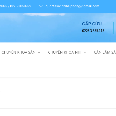
9999 / 0225-3859999
quoctesannhihaiphong@gmail.com
CẤP CỨU
0225.3.555.115
CHUYÊN KHOA SẢN
CHUYÊN KHOA NHI
CẬN LÂM S
C