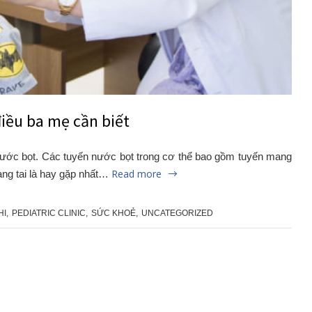
iều ba mẹ cần biết
 nước bọt. Các tuyến nước bọt trong cơ thể bao gồm tuyến mang
Read more
ang tai là hay gặp nhất…
HI
,
PEDIATRIC CLINIC
,
SỨC KHOẺ
,
UNCATEGORIZED