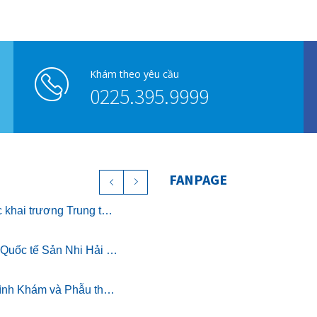
Khám theo yêu cầu
0225.395.9999
FANPAGE
Chính thức khai trương Trung tâm Nghỉ dưỡng ở cữ cao cấp The Nest – Luxury Postpartum & Retreat
Bệnh viện Quốc tế Sản Nhi Hải Phòng chính thức triển khai khám sức khỏe theo Thông tư 32/2023/TT-BYT
Chương trình Khám và Phẫu thuật nhân đạo cho trẻ bị dị tật khe hở môi miễn phí