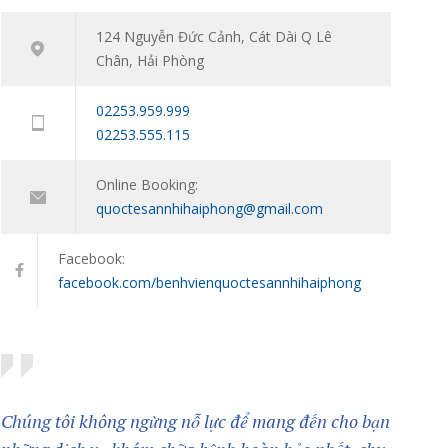
niên: Đồng hành cùng con vượt qua giai đoạn
124 Nguyễn Đức Cảnh, Cát Dài Q Lê
khó khăn tâm lý
Chân, Hải Phòng
11/01/2024
02253.959.999
02253.555.115
Online Booking:
quoctesannhihaiphong@gmail.com
Facebook:
facebook.com/benhvienquoctesannhihaiphong
Chúng tôi không ngừng nỗ lực để mang đến cho bạn