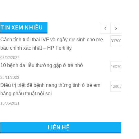
TIN XEM NHIỀU
Cách tính tuổi thai IVF và ngày dự sinh cho mẹ
33700
bầu chính xác nhất – HP Fertility
08/02/2022
10 bệnh da liễu thường gặp ở trẻ nhỏ
16070
25/11/2023
Điều trị triệt để bệnh nang thừng tinh ở trẻ em
12905
bằng phẫu thuật nội soi
15/05/2021
Quyền lợi của trẻ em khi sở hữu thẻ BHYT tại
10814
Bệnh viện Quốc tế Sản Nhi Hải Phòng
LIÊN HỆ
16/03/2021
Tham vấn – Trị liệu tâm lý trẻ em và trẻ vị thành
7541