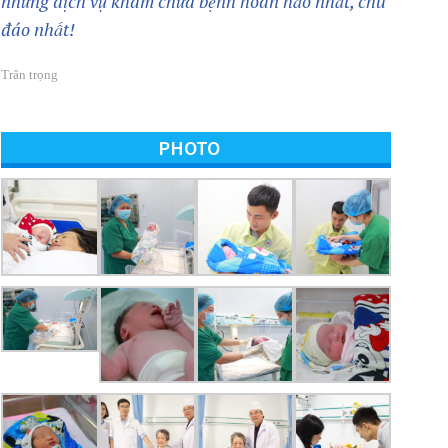
những dịch vụ khám chữa bệnh hoàn hảo nhất, chu
đáo nhất!
Trân trọng
PHOTO