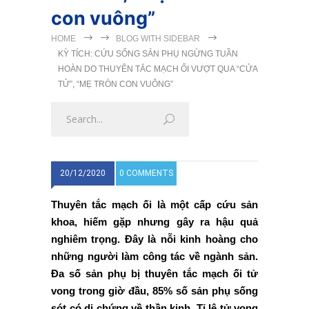
con vuông”
HOME
BLOG WITH SIDEBAR
KỲ TÍCH: CỨU SỐNG SẢN PHỤ NGỪNG TUẦN
HOÀN DO THUYÊN TẮC MẠCH ỐI VƯỢT QUA “CỬA
TỬ”, “MẸ TRÒN CON VUÔNG”
20/12/2020
0 COMMENTS
Thuyên tắc mạch ối là một cấp cứu sản
khoa, hiếm gặp nhưng gây ra hậu quả
nghiêm trọng. Đây là nỗi kinh hoàng cho
những người làm công tác về ngành sản.
Đa số sản phụ bị thuyên tắc mạch ối tử
vong trong giờ đầu, 85% số sản phụ sống
sót có di chứng về thần kinh. Tỉ lệ tử vong