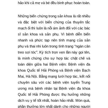
mạch ối thì luôn là nỗi ám ảnh đối với các bác
sĩ sản khoa và sản phụ. Vì bệnh diễn biến
nhanh và phức tạp nên tính mạng của sản
phụ và thai nhi luôn trong tình trạng “ngàn cân
treo sợi tóc”. Kỳ tích trọn vẹn lần này gọi tên,
là minh chứng cho sự hợp tác chặt chẽ và
toàn diện giữa hai Bệnh viện: Bệnh viện đa
khoa Quốc tế Hải Phòng và Bệnh viện Bạch
Mai, Hà Nội. Bằng mạng lưới hợp tác, kết nối
chuyên sâu với các bệnh viện tuyến Trung
ương mà bệnh nhân tại Bệnh viện đa khoa
Quốc tế Hải Phòng được thụ hưởng những
dịch vụ y tế tốt nhất, hoàn hảo nhất. Món quà,
phần thưởng lớn nhất dành cho những người
thầy thuốc lần này chính là tính mạng của mẹ
và em bé đều được đảm bảo. Đây cũng là
mục tiêu mà Bệnh viện đa khoa Quốc tế Hải
Phòng luôn hướng tới khi xây dựng “Văn hoá