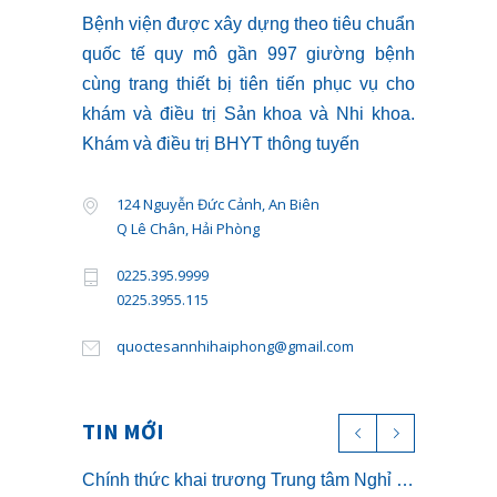
khám và điều trị Sản khoa và Nhi khoa.
Khám và điều trị BHYT thông tuyến
124 Nguyễn Đức Cảnh, An Biên
Q Lê Chân, Hải Phòng
0225.395.9999
0225.3955.115
quoctesannhihaiphong@gmail.com
TIN MỚI
Chính thức khai trương Trung tâm Nghỉ dưỡng ở cữ cao cấp The Nest – Luxury Postpartum & Retreat
16/06/2026
Bệnh viện Quốc tế Sản Nhi Hải Phòng chính thức triển khai khám sức khỏe theo Thông tư 32/2023/TT-BYT
27/04/2026
Chương trình Khám và Phẫu thuật nhân đạo cho trẻ bị dị tật khe hở môi miễn phí