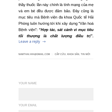
Bệnh viện”:
“Hợp tác, sát cánh vì mục tiêu
tối thượng là chất lượng điều trị”.
Leave a reply
NAMTHAI.HIH@GMAIL.COM
CẤP CỨU
,
KHOA SẢN
,
TIN MỚI
Leave a reply
YOUR NAME
YOUR EMAIL
WEBSITE (optional)