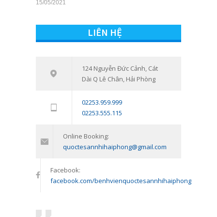
16/03/2021
Tham vấn – Trị liệu tâm lý trẻ em và
124 Nguyễn Đức Cảnh, Cát
7552
Dài Q Lê Chân, Hải Phòng
trẻ vị thành niên: Đồng hành cùng
con vượt qua giai đoạn khó khăn
02253.959.999
tâm lý
02253.555.115
11/01/2024
Online Booking:
quoctesannhihaiphong@gmail.com
Facebook:
facebook.com/benhvienquoctesannhihaiphong
Chúng tôi không ngừng nỗ lực để mang đến
cho bạn những dịch vụ khám chữa bệnh
hoàn hảo nhất, chu đáo nhất!