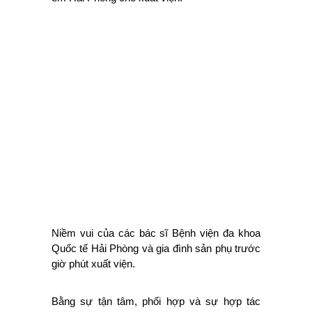
Niềm vui của các bác sĩ Bệnh viện đa khoa
Quốc tế Hải Phòng và gia đình sản phụ trước
giờ phút xuất viện.
Bằng sự tận tâm, phối hợp và sự hợp tác
chuyên môn toàn diện giữa Bệnh viện đa
khoa Quốc tế Hải Phòng và Bệnh viện Bạch
Mai, Hà Nội mà sản phụ T đã được các bác
sĩ Bệnh viện Bạch Mai nhanh chóng tiếp