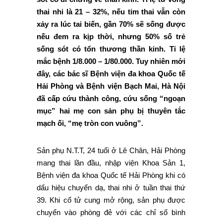
thai nhi là 21 – 32%, nếu tim thai vẫn còn
xảy ra lúc tai biến, gần 70% sẽ sống được
nếu đem ra kịp thời, nhưng 50% số trẻ
sống sót có tổn thương thần kinh. Tỉ lệ
mắc bệnh 1/8.000 – 1/80.000. Tuy nhiên mới
đây, các bác sĩ Bệnh viện đa khoa Quốc tế
Hải Phòng và Bệnh viện Bạch Mai, Hà Nội
đã cấp cứu thành công, cứu sống “ngoạn
mục” hai mẹ con sản phụ bị thuyên tắc
mạch ối, “mẹ tròn con vuông”.
Sản phụ N.T.T, 24 tuổi ở Lê Chân, Hải Phòng
mang thai lần đầu, nhập viện Khoa Sản 1,
Bệnh viện đa khoa Quốc tế Hải Phòng khi có
dấu hiệu chuyển dạ, thai nhi ở tuần thai thứ
39. Khi cổ tử cung mở rộng, sản phụ được
chuyển vào phòng đẻ với các chỉ số bình