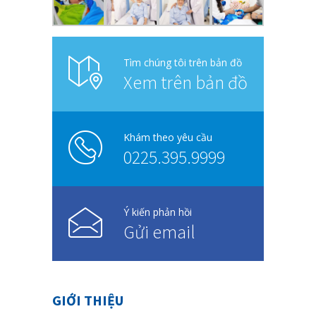
Xem trên bản đồ
Khám theo yêu cầu
0225.395.9999
Ý kiến phản hồi
Gửi email
GIỚI THIỆU
Bệnh viện được xây dựng theo tiêu chuẩn
quốc tế quy mô gần 997 giường bệnh
cùng trang thiết bị tiên tiến phục vụ cho