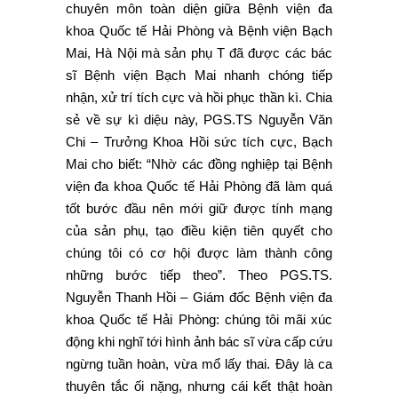
nhận, xử trí tích cực và hồi phục thần kì. Chia
sẻ về sự kì diệu này, PGS.TS Nguyễn Văn
Chi – Trưởng Khoa Hồi sức tích cực, Bạch
Mai cho biết: “Nhờ các đồng nghiệp tại Bệnh
viện đa khoa Quốc tế Hải Phòng đã làm quá
tốt bước đầu nên mới giữ được tính mạng
của sản phụ, tạo điều kiện tiên quyết cho
chúng tôi có cơ hội được làm thành công
những bước tiếp theo”. Theo PGS.TS.
Nguyễn Thanh Hồi – Giám đốc Bệnh viện đa
khoa Quốc tế Hải Phòng: chúng tôi mãi xúc
động khi nghĩ tới hình ảnh bác sĩ vừa cấp cứu
ngừng tuần hoàn, vừa mổ lấy thai. Đây là ca
thuyên tắc ối nặng, nhưng cái kết thật hoàn
hảo khi cả mẹ và bé đều bình phục hoàn toàn.
Những biến chứng trong sản khoa là rất nhiều
và đặc biệt với biến chứng của thuyên tắc