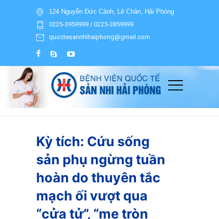
124 Nguyễn Đức Cảnh, Lê Chân, Hải Phòng
0225-3959999 / 0225-3859999
quoctesannhihaiphong@gmail.com
Kỳ tích: Cứu sống
sản phụ ngừng tuần
hoàn do thuyên tắc
mạch ối vượt qua
“cửa tử”, “mẹ tròn