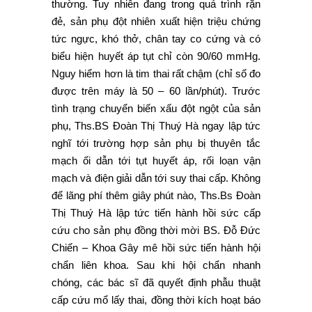
thường. Tuy nhiên đang trong quá trình rặn
đẻ, sản phụ đột nhiên xuất hiện triệu chứng
tức ngực, khó thở, chân tay co cứng và có
biểu hiện huyết áp tụt chỉ còn 90/60 mmHg.
Nguy hiểm hơn là tim thai rất chậm (chỉ số đo
được trên máy là 50 – 60 lần/phút). Trước
tình trạng chuyển biến xấu đột ngột của sản
phụ, Ths.BS Đoàn Thị Thuý Hà ngay lập tức
nghĩ tới trường hợp sản phụ bị thuyên tắc
mạch ối dẫn tới tụt huyết áp, rối loạn vận
mạch và điện giải dẫn tới suy thai cấp. Không
để lãng phí thêm giây phút nào, Ths.Bs Đoàn
Thị Thuý Hà lập tức tiến hành hồi sức cấp
cứu cho sản phụ đồng thời mời BS. Đỗ Đức
Chiến – Khoa Gây mê hồi sức tiến hành hội
chẩn liên khoa. Sau khi hội chẩn nhanh
chóng, các bác sĩ đã quyết định phẫu thuật
cấp cứu mổ lấy thai, đồng thời kích hoạt báo