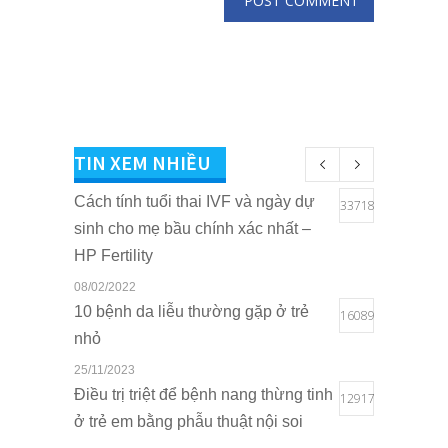
TIN XEM NHIỀU
Cách tính tuổi thai IVF và ngày dự
33718
sinh cho mẹ bầu chính xác nhất –
HP Fertility
08/02/2022
10 bệnh da liễu thường gặp ở trẻ
16089
nhỏ
25/11/2023
Điều trị triệt để bệnh nang thừng tinh
12917
ở trẻ em bằng phẫu thuật nội soi
15/05/2021
Quyền lợi của trẻ em khi sở hữu thẻ
10828
BHYT tại Bệnh viện Quốc tế Sản
LIÊN HỆ
Nhi Hải Phòng