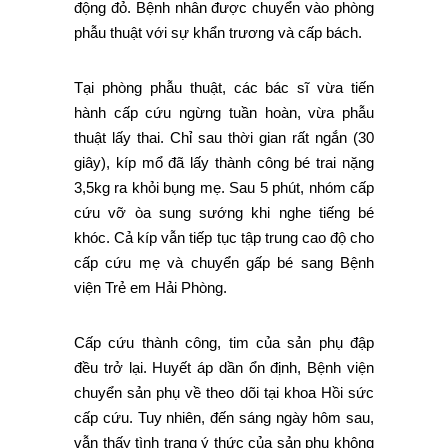
động đỏ. Bệnh nhân được chuyển vào phòng
phẫu thuật với sự khẩn trương và cấp bách.
Tại phòng phẫu thuật, các bác sĩ vừa tiến
hành cấp cứu ngừng tuần hoàn, vừa phẫu
thuật lấy thai. Chỉ sau thời gian rất ngắn (30
giây), kíp mổ đã lấy thành công bé trai nặng
3,5kg ra khỏi bụng mẹ. Sau 5 phút, nhóm cấp
cứu vỡ òa sung sướng khi nghe tiếng bé
khóc. Cả kíp vẫn tiếp tục tập trung cao độ cho
cấp cứu mẹ và chuyển gấp bé sang Bệnh
viện Trẻ em Hải Phòng.
Cấp cứu thành công, tim của sản phụ đập
đều trở lại. Huyết áp dần ổn định, Bệnh viện
chuyển sản phụ về theo dõi tại khoa Hồi sức
cấp cứu. Tuy nhiên, đến sáng ngày hôm sau,
vẫn thấy tình trạng ý thức của sản phụ không