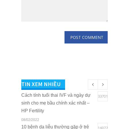
TIN XEM NHIỀU
Cách tính tuổi thai IVF và ngày dự
33701
sinh cho mẹ bầu chính xác nhất –
HP Fertility
08/02/2022
10 bệnh da liễu thường gặp ở trẻ
16072