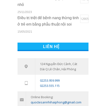
nhỏ
25/11/2023
Điều trị triệt để bệnh nang thừng tinh
12905
ở trẻ em bằng phẫu thuật nội soi
15/05/2021
Quyền lợi của trẻ em khi sở hữu thẻ
10817
BHYT tại Bệnh viện Quốc tế Sản
LIÊN HỆ
Nhi Hải Phòng
16/03/2021
Tham vấn – Trị liệu tâm lý trẻ em và
124 Nguyễn Đức Cảnh, Cát
7542
Dài Q Lê Chân, Hải Phòng
trẻ vị thành niên: Đồng hành cùng
con vượt qua giai đoạn khó khăn
02253.959.999
tâm lý
02253.555.115
11/01/2024
Online Booking:
quoctesannhihaiphong@gmail.com