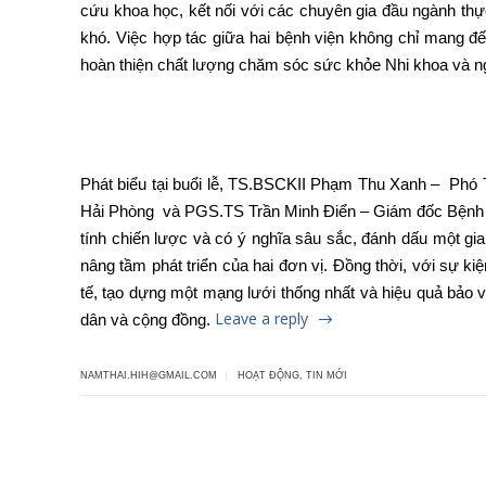
cứu khoa học, kết nối với các chuyên gia đầu ngành thự
khó. Việc hợp tác giữa hai bệnh viện không chỉ mang đế
hoàn thiện chất lượng chăm sóc sức khỏe Nhi khoa và ng
Phát biểu tại buổi lễ, TS.BSCKII Phạm Thu Xanh – Phó
Hải Phòng và PGS.TS Trần Minh Điển – Giám đốc Bệnh v
tính chiến lược và có ý nghĩa sâu sắc, đánh dấu một giai
nâng tầm phát triển của hai đơn vị. Đồng thời, với sự ki
tế, tạo dựng một mạng lưới thống nhất và hiệu quả bảo v
Leave a reply
dân và cộng đồng.
NAMTHAI.HIH@GMAIL.COM
HOẠT ĐỘNG
,
TIN MỚI
Leave a reply