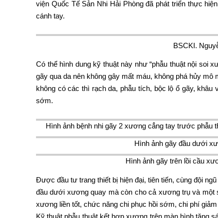
viện Quốc Tế Sản Nhi Hải Phòng đã phát triển thực hiện k
cánh tay.
BSCKI. Nguyễn
Có thể hình dung kỹ thuật này như “phẫu thuật nội soi x
gãy qua da nên không gây mất máu, không phá hủy mô mề
không có các thì rạch da, phẫu tích, bộc lộ ổ gãy, khâ
sớm.
Hình ảnh bệnh nhi gãy 2 xương cẳng tay trước phẫu t
Hình ảnh gãy đầu dưới x
Hình ảnh gãy trên lồi cầu xư
Được đầu tư trang thiết bị hiện đại, tiên tiến, cùng đội
đầu dưới xương quay mà còn cho cả xương trụ và một số 
xương liền tốt, chức năng chi phục hồi sớm, chi phí giả
Kỹ thuật phẫu thuật kết hợp xương trên màn hình tăng sán