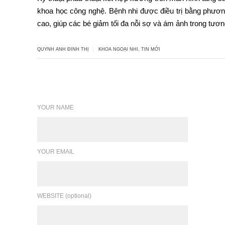
khoa học công nghệ. Bệnh nhi được điều trị bằng phương
cao, giúp các bé giảm tối đa nỗi sợ và ám ảnh trong tương
QUYNH ANH ĐINH THỊ
KHOA NGOẠI NHI
,
TIN MỚI
Leave a reply
YOUR NAME
YOUR EMAIL
WEBSITE (optional)