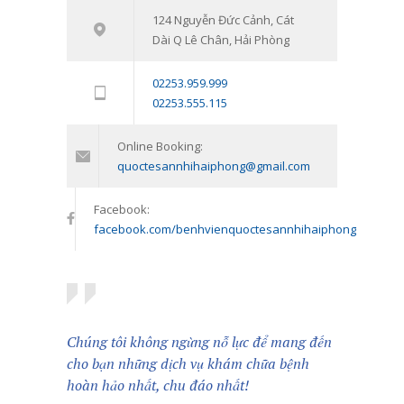
Tham vấn – Trị liệu tâm lý trẻ em và
124 Nguyễn Đức Cảnh, Cát
7538
Dài Q Lê Chân, Hải Phòng
trẻ vị thành niên: Đồng hành cùng
con vượt qua giai đoạn khó khăn
02253.959.999
tâm lý
02253.555.115
11/01/2024
Online Booking:
quoctesannhihaiphong@gmail.com
Facebook:
facebook.com/benhvienquoctesannhihaiphong
Chúng tôi không ngừng nỗ lực để mang đến
cho bạn những dịch vụ khám chữa bệnh
hoàn hảo nhất, chu đáo nhất!