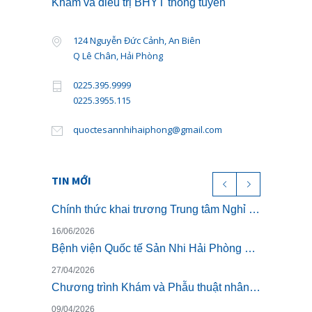
Khám và điều trị BHYT thông tuyến
124 Nguyễn Đức Cảnh, An Biên
Q Lê Chân, Hải Phòng
0225.395.9999
0225.3955.115
quoctesannhihaiphong@gmail.com
TIN MỚI
Chính thức khai trương Trung tâm Nghỉ dưỡng ở cữ cao cấp The Nest – Luxury Postpartum & Retreat
16/06/2026
Bệnh viện Quốc tế Sản Nhi Hải Phòng chính thức triển khai khám sức khỏe theo Thông tư 32/2023/TT-BYT
27/04/2026
Chương trình Khám và Phẫu thuật nhân đạo cho trẻ bị dị tật khe hở môi miễn phí
09/04/2026