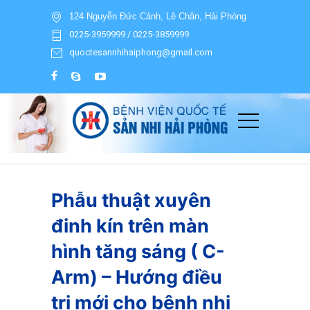
124 Nguyễn Đức Cảnh, Lê Chân, Hải Phòng
0225-3959999 / 0225-3859999
quoctesannhihaiphong@gmail.com
Phẫu thuật xuyên
đinh kín trên màn
hình tăng sáng ( C-
Arm) – Hướng điều
trị mới cho bệnh nhi