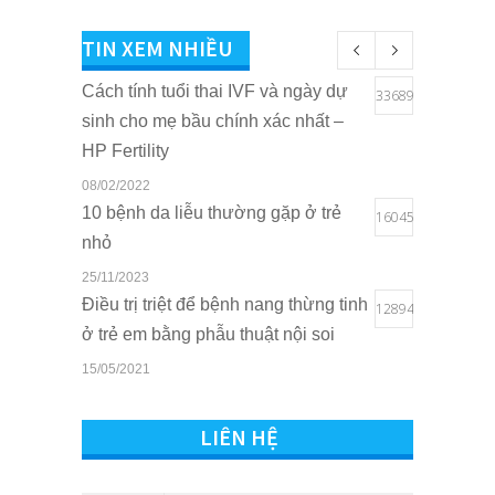
TIN XEM NHIỀU
Cách tính tuổi thai IVF và ngày dự
33689
sinh cho mẹ bầu chính xác nhất –
HP Fertility
08/02/2022
10 bệnh da liễu thường gặp ở trẻ
16045
nhỏ
25/11/2023
Điều trị triệt để bệnh nang thừng tinh
12894
ở trẻ em bằng phẫu thuật nội soi
15/05/2021
Quyền lợi của trẻ em khi sở hữu thẻ
10806
BHYT tại Bệnh viện Quốc tế Sản
LIÊN HỆ
Nhi Hải Phòng
16/03/2021