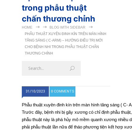
trong phẫu thuật
chấn thương chỉnh
HOME
BLOG WITH SIDEBAR
PHẪU THUẬT XUYÊN ĐINH KÍN TRÊN MÀN HÌNH
TĂNG SÁNG ( C-ARM) – HƯỚNG ĐIỀU TRỊ MỚI
CHO BỆNH NHI TRONG PHẪU THUẬT CHẤN
THƯƠNG CHỈNH
31/10/2023
0 COMMENTS
Phẫu thuật xuyên đinh kín trên màn hình tăng sáng ( C-
Trước đây, bệnh nhi bị gãy xương có chỉ định phẫu thuật
phẫu thuật này là phá hủy mô mềm quanh xương nhiều dẫn
phải phẫu thuật lần nữa để tháo phương tiện kết hợp xươ