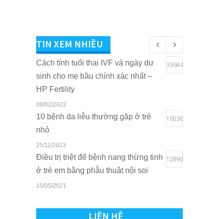
TIN XEM NHIỀU
Cách tính tuổi thai IVF và ngày dự
33684
sinh cho mẹ bầu chính xác nhất –
HP Fertility
08/02/2022
10 bệnh da liễu thường gặp ở trẻ
16036
nhỏ
25/11/2023
Điều trị triệt để bệnh nang thừng tinh
12890
ở trẻ em bằng phẫu thuật nội soi
15/05/2021
Quyền lợi của trẻ em khi sở hữu thẻ
10800
BHYT tại Bệnh viện Quốc tế Sản
LIÊN HỆ