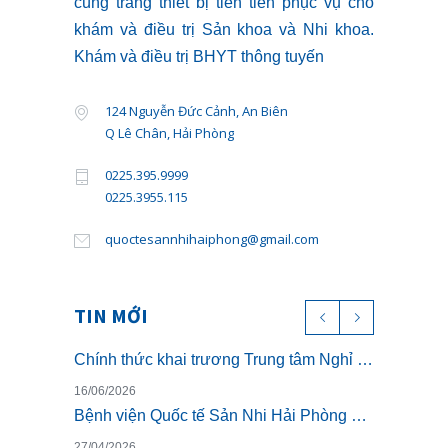
cùng trang thiết bị tiên tiến phục vụ cho
khám và điều trị Sản khoa và Nhi khoa.
Khám và điều trị BHYT thông tuyến
124 Nguyễn Đức Cảnh, An Biên
Q Lê Chân, Hải Phòng
0225.395.9999
0225.3955.115
quoctesannhihaiphong@gmail.com
TIN MỚI
Chính thức khai trương Trung tâm Nghỉ dưỡng ở cữ cao cấp The Nest – Luxury Postpartum & Retreat
16/06/2026
Bệnh viện Quốc tế Sản Nhi Hải Phòng chính thức triển khai khám sức khỏe theo Thông tư 32/2023/TT-BYT
27/04/2026