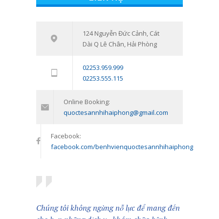
Nhi Hải Phòng
16/03/2021
Tham vấn – Trị liệu tâm lý trẻ em và
124 Nguyễn Đức Cảnh, Cát
7538
Dài Q Lê Chân, Hải Phòng
trẻ vị thành niên: Đồng hành cùng
con vượt qua giai đoạn khó khăn
02253.959.999
tâm lý
02253.555.115
11/01/2024
Online Booking:
quoctesannhihaiphong@gmail.com
Facebook:
facebook.com/benhvienquoctesannhihaiphong
Chúng tôi không ngừng nỗ lực để mang đến