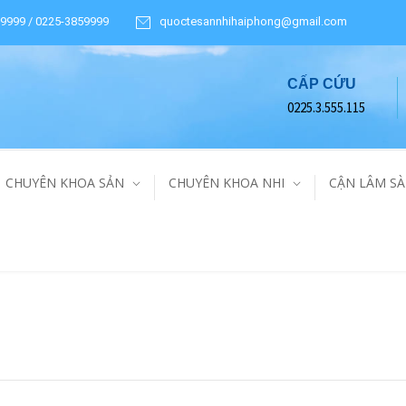
9999 / 0225-3859999
quoctesannhihaiphong@gmail.com
CẤP CỨU
0225.3.555.115
CHUYÊN KHOA SẢN
CHUYÊN KHOA NHI
CẬN LÂM S