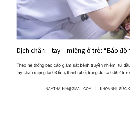
Dịch chân – tay – miệng ở trẻ: “Báo đ
Theo hệ thống báo cáo giám sát bệnh truyền nhiễm, từ đ
tay chân miệng tại 63 tỉnh, thành phố, trong đó có 6.662 
NAMTHAI.HIH@GMAIL.COM
KHOA NHI
,
SỨC 