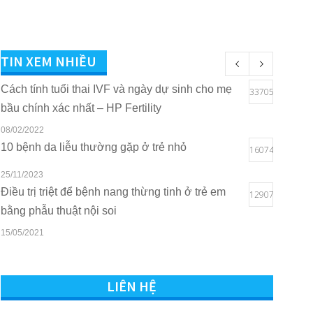
TIN XEM NHIỀU
Cách tính tuổi thai IVF và ngày dự sinh cho mẹ
33705
bầu chính xác nhất – HP Fertility
08/02/2022
10 bệnh da liễu thường gặp ở trẻ nhỏ
16074
25/11/2023
Điều trị triệt để bệnh nang thừng tinh ở trẻ em
12907
bằng phẫu thuật nội soi
15/05/2021
Quyền lợi của trẻ em khi sở hữu thẻ BHYT tại
10817
Bệnh viện Quốc tế Sản Nhi Hải Phòng
LIÊN HỆ
16/03/2021
Tham vấn – Trị liệu tâm lý trẻ em và trẻ vị thành
7543