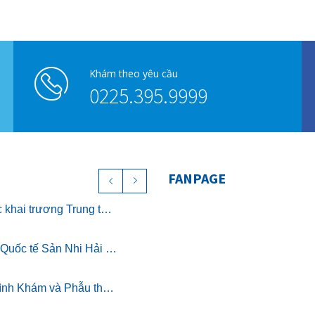
Khám theo yêu cầu
0225.395.9999
FANPAGE
Chính thức khai trương Trung tâm Nghỉ dưỡng ở cữ cao cấp The Nest – Luxury Postpartum & Retreat
Bệnh viện Quốc tế Sản Nhi Hải Phòng chính thức triển khai khám sức khỏe theo Thông tư 32/2023/TT-BYT
Chương trình Khám và Phẫu thuật nhân đạo cho trẻ bị dị tật khe hở môi miễn phí