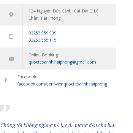
niên: Đồng hành cùng con vượt qua giai đoạn
124 Nguyễn Đức Cảnh, Cát Dài Q Lê
khó khăn tâm lý
Chân, Hải Phòng
11/01/2024
02253.959.999
02253.555.115
Online Booking:
quoctesannhihaiphong@gmail.com
Facebook:
facebook.com/benhvienquoctesannhihaiphong
Chúng tôi không ngừng nỗ lực để mang đến cho bạn