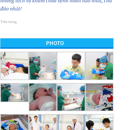
những dịch vụ khám chữa bệnh hoàn hảo nhất, chu
đáo nhất!
Trân trọng
PHOTO