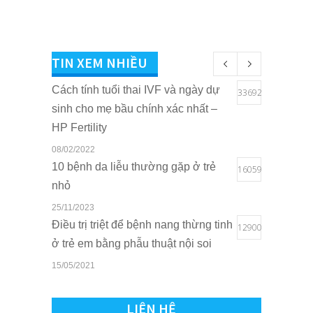
TIN XEM NHIỀU
Cách tính tuổi thai IVF và ngày dự
33692
sinh cho mẹ bầu chính xác nhất –
HP Fertility
08/02/2022
10 bệnh da liễu thường gặp ở trẻ
16059
nhỏ
25/11/2023
Điều trị triệt để bệnh nang thừng tinh
12900
ở trẻ em bằng phẫu thuật nội soi
15/05/2021
Quyền lợi của trẻ em khi sở hữu thẻ
10809
BHYT tại Bệnh viện Quốc tế Sản
LIÊN HỆ