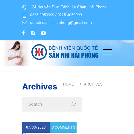
124 Nguyễn Đức Cảnh, Lê Chân, Hải Phòng
0225-3959999 / 0225-3859999
quoctesannhihaiphong@gmail.com
Archives
HOME
ARCHIVES
07/03/2023
0 COMMENTS