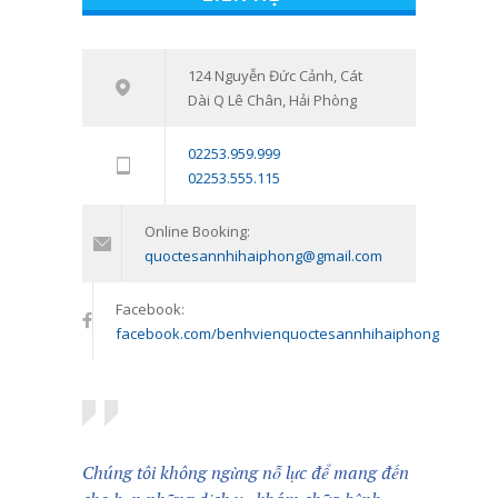
Nhi Hải Phòng
16/03/2021
Tham vấn – Trị liệu tâm lý trẻ em và
124 Nguyễn Đức Cảnh, Cát
7539
Dài Q Lê Chân, Hải Phòng
trẻ vị thành niên: Đồng hành cùng
con vượt qua giai đoạn khó khăn
02253.959.999
tâm lý
02253.555.115
11/01/2024
Online Booking:
quoctesannhihaiphong@gmail.com
Facebook:
facebook.com/benhvienquoctesannhihaiphong
Chúng tôi không ngừng nỗ lực để mang đến