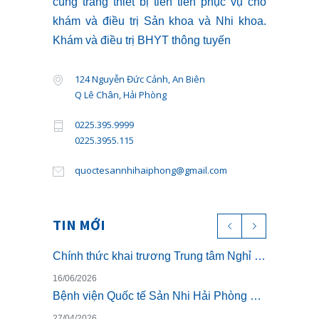
cùng trang thiết bị tiên tiến phục vụ cho
khám và điều trị Sản khoa và Nhi khoa.
Khám và điều trị BHYT thông tuyến
124 Nguyễn Đức Cảnh, An Biên
Q Lê Chân, Hải Phòng
0225.395.9999
0225.3955.115
quoctesannhihaiphong@gmail.com
TIN MỚI
Chính thức khai trương Trung tâm Nghỉ dưỡng ở cữ cao cấp The Nest – Luxury Postpartum & Retreat
16/06/2026
Bệnh viện Quốc tế Sản Nhi Hải Phòng chính thức triển khai khám sức khỏe theo Thông tư 32/2023/TT-BYT
27/04/2026