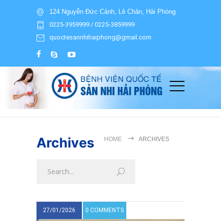
124 Nguyễn Đức Cảnh, Lê Chân, Hải Phòng
0225-3959999 / 0225-3859999
quoctesannhihaiphong@gmail.com
Archives
HOME
ARCHIVES
27/01/2026
0 COMMENTS