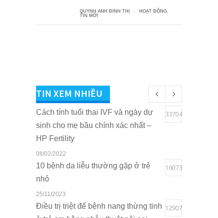
QUYNH ANH ĐINH THỊ
HOẠT ĐỘNG
,
TIN MỚI
TIN XEM NHIỀU
Cách tính tuổi thai IVF và ngày dự
33704
sinh cho mẹ bầu chính xác nhất –
HP Fertility
08/02/2022
10 bệnh da liễu thường gặp ở trẻ
16073
nhỏ
25/11/2023
Điều trị triệt để bệnh nang thừng tinh
12907