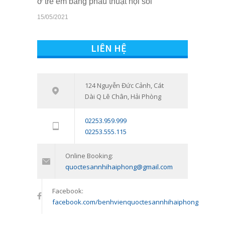
ở trẻ em bằng phẫu thuật nội soi
15/05/2021
Quyền lợi của trẻ em khi sở hữu thẻ
10817
BHYT tại Bệnh viện Quốc tế Sản
LIÊN HỆ
Nhi Hải Phòng
16/03/2021
Tham vấn – Trị liệu tâm lý trẻ em và
124 Nguyễn Đức Cảnh, Cát
7543
Dài Q Lê Chân, Hải Phòng
trẻ vị thành niên: Đồng hành cùng
con vượt qua giai đoạn khó khăn
02253.959.999
tâm lý
02253.555.115
11/01/2024
Online Booking:
quoctesannhihaiphong@gmail.com
Facebook:
facebook.com/benhvienquoctesannhihaiphong