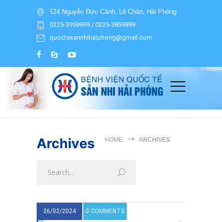
124 Nguyễn Đức Cảnh, Lê Chân, Hải Phòng
0225-3959999 / 0225-3859999
quoctesannhihaiphong@gmail.com
Archives
HOME
ARCHIVES
26/02/2024
0 COMMENTS