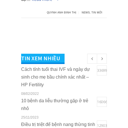
QUYNH ANH ĐINH THỊ
NEWS
,
TIN MỚI
TIN XEM NHIỀU
Cách tính tuổi thai IVF và ngày dự
33699
sinh cho mẹ bầu chính xác nhất –
HP Fertility
08/02/2022
10 bệnh da liễu thường gặp ở trẻ
16066
nhỏ
25/11/2023
Điều trị triệt để bệnh nang thừng tinh
12903