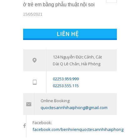
ở trẻ em bằng phẫu thuật nội soi
15/05/2021
Quyền lợi của trẻ em khi sở hữu thẻ
10813
BHYT tại Bệnh viện Quốc tế Sản
LIÊN HỆ
Nhi Hải Phòng
16/03/2021
Tham vấn – Trị liệu tâm lý trẻ em và
124 Nguyễn Đức Cảnh, Cát
7541
Dài Q Lê Chân, Hải Phòng
trẻ vị thành niên: Đồng hành cùng
con vượt qua giai đoạn khó khăn
02253.959.999
tâm lý
02253.555.115
11/01/2024
Online Booking:
quoctesannhihaiphong@gmail.com
Facebook:
facebook.com/benhvienquoctesannhihaiphong