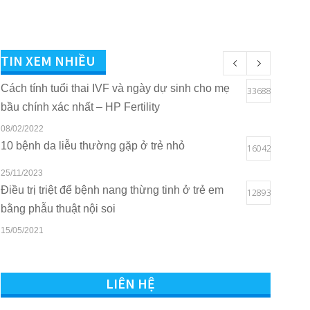
TIN XEM NHIỀU
Cách tính tuổi thai IVF và ngày dự sinh cho mẹ
33688
bầu chính xác nhất – HP Fertility
08/02/2022
10 bệnh da liễu thường gặp ở trẻ nhỏ
16042
25/11/2023
Điều trị triệt để bệnh nang thừng tinh ở trẻ em
12893
bằng phẫu thuật nội soi
15/05/2021
Quyền lợi của trẻ em khi sở hữu thẻ BHYT tại
10802
Bệnh viện Quốc tế Sản Nhi Hải Phòng
LIÊN HỆ
16/03/2021
Tham vấn – Trị liệu tâm lý trẻ em và trẻ vị thành
7538