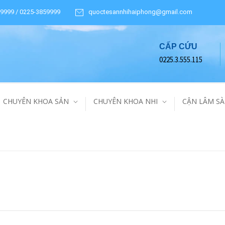
9999 / 0225-3859999
quoctesannhihaiphong@gmail.com
CẤP CỨU
0225.3.555.115
CHUYÊN KHOA SẢN
CHUYÊN KHOA NHI
CẬN LÂM S