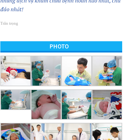
những dịch vụ khám chữa bệnh hoàn hảo nhất, chu
đáo nhất!
Trân trọng
PHOTO