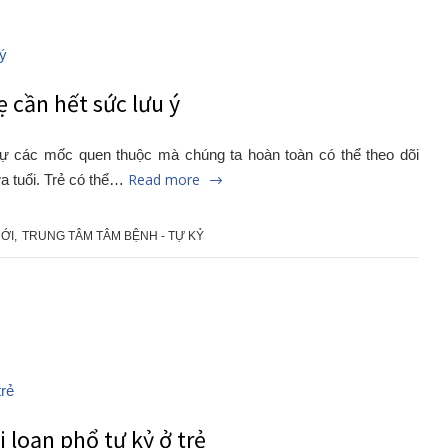
 cần hết sức lưu ý
h tự các mốc quen thuộc mà chúng ta hoàn toàn có thể theo dõi
Read more
ứa tuổi. Trẻ có thể…
MỚI
,
TRUNG TÂM TÂM BỆNH - TỰ KỶ
 loạn phổ tự kỷ ở trẻ