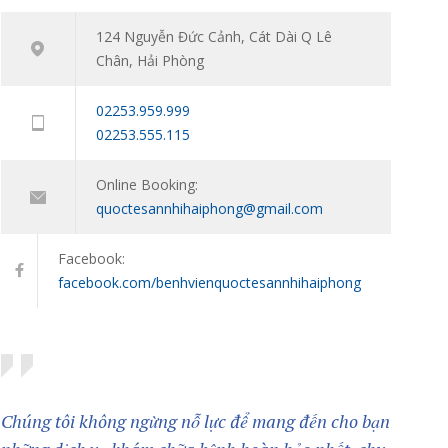
niên: Đồng hành cùng con vượt qua giai đoạn
124 Nguyễn Đức Cảnh, Cát Dài Q Lê
khó khăn tâm lý
Chân, Hải Phòng
11/01/2024
02253.959.999
02253.555.115
Online Booking:
quoctesannhihaiphong@gmail.com
Facebook:
facebook.com/benhvienquoctesannhihaiphong
Chúng tôi không ngừng nỗ lực để mang đến cho bạn