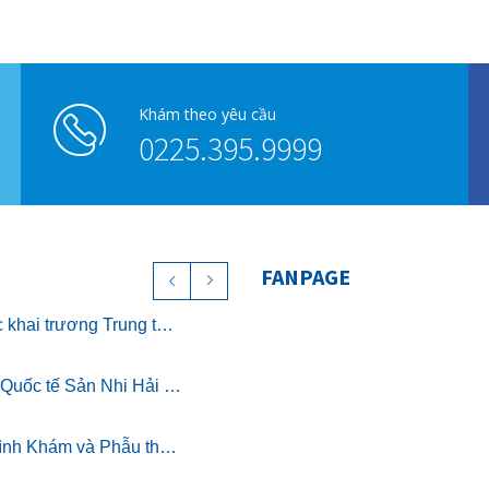
Khám theo yêu cầu
0225.395.9999
FANPAGE
Chính thức khai trương Trung tâm Nghỉ dưỡng ở cữ cao cấp The Nest – Luxury Postpartum & Retreat
Bệnh viện Quốc tế Sản Nhi Hải Phòng chính thức triển khai khám sức khỏe theo Thông tư 32/2023/TT-BYT
Chương trình Khám và Phẫu thuật nhân đạo cho trẻ bị dị tật khe hở môi miễn phí