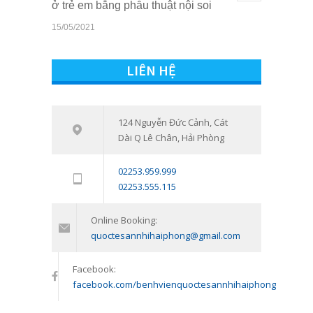
ở trẻ em bằng phẫu thuật nội soi
15/05/2021
Quyền lợi của trẻ em khi sở hữu thẻ
10823
BHYT tại Bệnh viện Quốc tế Sản
LIÊN HỆ
Nhi Hải Phòng
16/03/2021
Tham vấn – Trị liệu tâm lý trẻ em và
124 Nguyễn Đức Cảnh, Cát
7548
Dài Q Lê Chân, Hải Phòng
trẻ vị thành niên: Đồng hành cùng
con vượt qua giai đoạn khó khăn
02253.959.999
tâm lý
02253.555.115
11/01/2024
Online Booking:
quoctesannhihaiphong@gmail.com
Facebook:
facebook.com/benhvienquoctesannhihaiphong