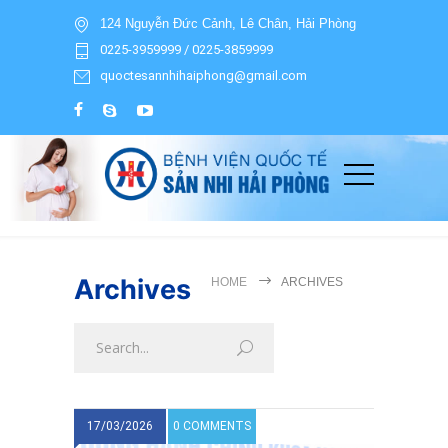
124 Nguyễn Đức Cảnh, Lê Chân, Hải Phòng
0225-3959999 / 0225-3859999
quoctesannhihaiphong@gmail.com
Archives
HOME
ARCHIVES
17/03/2026
0 COMMENTS