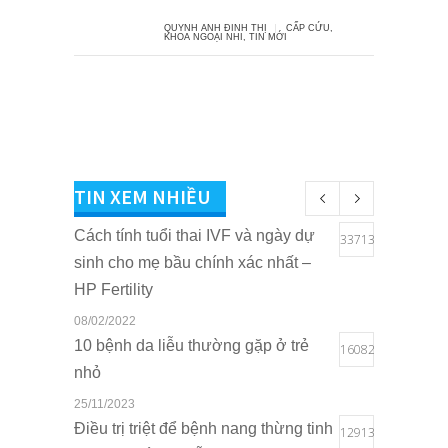
QUYNH ANH ĐINH THỊ
CẤP CỨU
,
KHOA NGOẠI NHI
,
TIN MỚI
TIN XEM NHIỀU
Cách tính tuổi thai IVF và ngày dự
33713
sinh cho mẹ bầu chính xác nhất –
HP Fertility
08/02/2022
10 bệnh da liễu thường gặp ở trẻ
16082
nhỏ
25/11/2023
Điều trị triệt để bệnh nang thừng tinh
12913