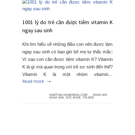
1001 lý do trẻ cần được tiêm vitamin K
ngay sau sinh
Khi tìm hiểu về những điều con nên được làm
ngay sau sinh có bao giờ bố mẹ tự thắc mắc:
Vì sao con cần được tiêm vitamin K? Vitamin
K là gì mà quan trọng với trẻ sơ sinh đến thế?
Vitamin K là một nhóm vitamin…
Read more
NAMTHAI.HIH@GMAIL.COM
KHOA NHI
,
KHOA SẢN
,
SỨC KHOẺ
,
TIN MỚI