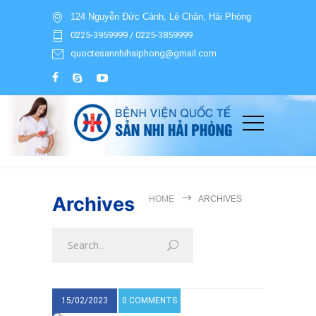
124 Nguyễn Đức Cảnh, Lê Chân, Hải Phòng
0225-3959999 / 0225-3859999
quoctesannhihaiphong@gmail.com
Archives
HOME
ARCHIVES
15/02/2023
0 COMMENTS