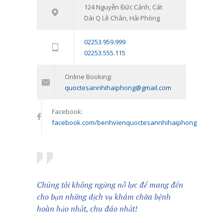
Tham vấn – Trị liệu tâm lý trẻ em và
124 Nguyễn Đức Cảnh, Cát
7538
Dài Q Lê Chân, Hải Phòng
trẻ vị thành niên: Đồng hành cùng
con vượt qua giai đoạn khó khăn
02253.959.999
tâm lý
02253.555.115
11/01/2024
Online Booking:
quoctesannhihaiphong@gmail.com
Facebook:
facebook.com/benhvienquoctesannhihaiphong
Chúng tôi không ngừng nỗ lực để mang đến
cho bạn những dịch vụ khám chữa bệnh
hoàn hảo nhất, chu đáo nhất!