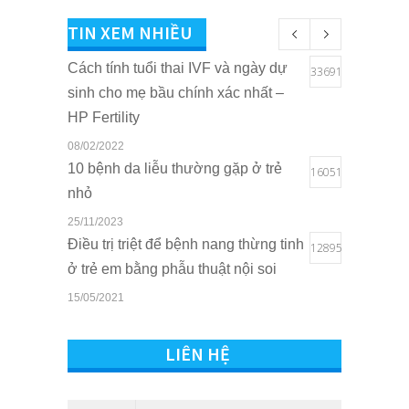
TIN XEM NHIỀU
Cách tính tuổi thai IVF và ngày dự
33691
sinh cho mẹ bầu chính xác nhất –
HP Fertility
08/02/2022
10 bệnh da liễu thường gặp ở trẻ
16051
nhỏ
25/11/2023
Điều trị triệt để bệnh nang thừng tinh
12895
ở trẻ em bằng phẫu thuật nội soi
15/05/2021
Quyền lợi của trẻ em khi sở hữu thẻ
10806
BHYT tại Bệnh viện Quốc tế Sản
LIÊN HỆ
Nhi Hải Phòng
16/03/2021