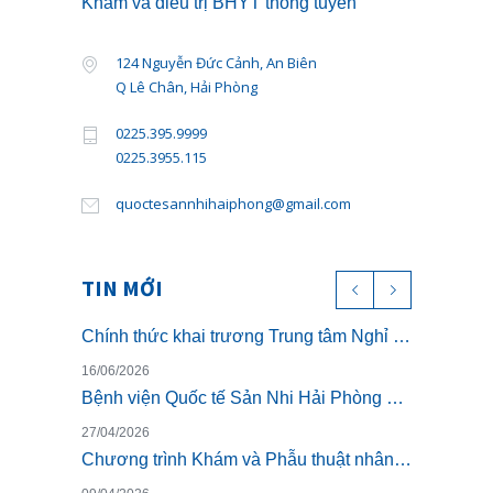
Khám và điều trị BHYT thông tuyến
124 Nguyễn Đức Cảnh, An Biên
Q Lê Chân, Hải Phòng
0225.395.9999
0225.3955.115
quoctesannhihaiphong@gmail.com
TIN MỚI
Chính thức khai trương Trung tâm Nghỉ dưỡng ở cữ cao cấp The Nest – Luxury Postpartum & Retreat
16/06/2026
Bệnh viện Quốc tế Sản Nhi Hải Phòng chính thức triển khai khám sức khỏe theo Thông tư 32/2023/TT-BYT
27/04/2026
Chương trình Khám và Phẫu thuật nhân đạo cho trẻ bị dị tật khe hở môi miễn phí