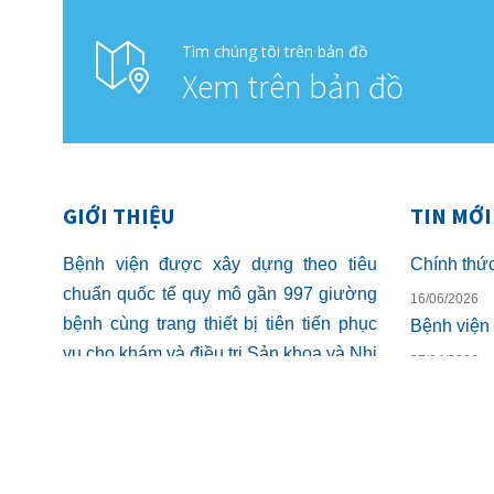
Tìm chúng tôi trên bản đồ
Xem trên bản đồ
GIỚI THIỆU
TIN MỚI
Bệnh viện được xây dựng theo tiêu
chuẩn quốc tế quy mô gần 997 giường
16/06/2026
bệnh cùng trang thiết bị tiên tiến phục
vụ cho khám và điều trị Sản khoa và Nhi
27/04/2026
khoa. Khám và điều trị BHYT thông
tuyến
09/04/2026
124 Nguyễn Đức Cảnh, An Biên
17/03/2026