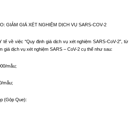
O: GIẢM GIÁ XÉT NGHIỆM DỊCH VỤ SARS-COV-2
tế về việc “Quy định giá dịch vụ xét nghiệm SARS-CoV-2”, từ
m giá dịch vụ xét nghiệm SARS – CoV-2 cụ thể như sau:
000/mẫu;
0/mẫu;
ộp (Gộp Que):