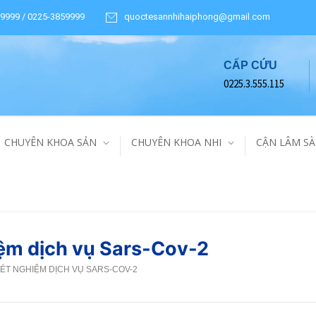
9999 / 0225-3859999
quoctesannhihaiphong@gmail.com
CẤP CỨU
0225.3.555.115
CHUYÊN KHOA SẢN
CHUYÊN KHOA NHI
CẬN LÂM S
iệm dịch vụ Sars-Cov-2
XÉT NGHIỆM DỊCH VỤ SARS-COV-2