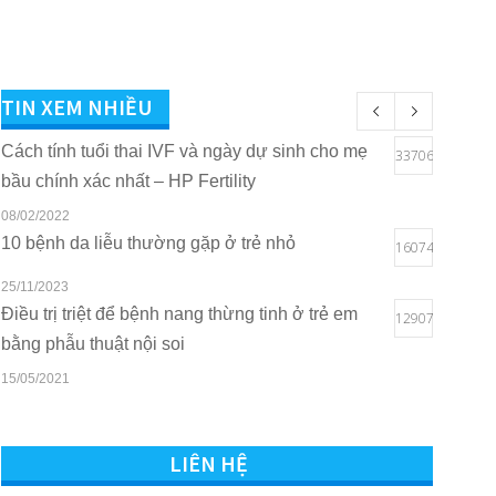
TIN XEM NHIỀU
Cách tính tuổi thai IVF và ngày dự sinh cho mẹ
33706
bầu chính xác nhất – HP Fertility
08/02/2022
10 bệnh da liễu thường gặp ở trẻ nhỏ
16074
25/11/2023
Điều trị triệt để bệnh nang thừng tinh ở trẻ em
12907
bằng phẫu thuật nội soi
15/05/2021
Quyền lợi của trẻ em khi sở hữu thẻ BHYT tại
10818
Bệnh viện Quốc tế Sản Nhi Hải Phòng
LIÊN HỆ
16/03/2021