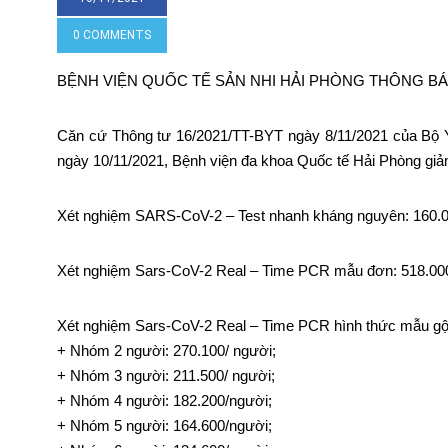
0 COMMENTS
BỆNH VIỆN QUỐC TẾ SẢN NHI HẢI PHÒNG THÔNG BÁ
Căn cứ Thông tư 16/2021/TT-BYT ngày 8/11/2021 của Bộ Y 
ngày 10/11/2021, Bệnh viện đa khoa Quốc tế Hải Phòng giả
Xét nghiệm SARS-CoV-2 – Test nhanh kháng nguyên: 160.
Xét nghiệm Sars-CoV-2 Real – Time PCR mẫu đơn: 518.00
Xét nghiệm Sars-CoV-2 Real – Time PCR hình thức mẫu g
+ Nhóm 2 người: 270.100/ người;
+ Nhóm 3 người: 211.500/ người;
+ Nhóm 4 người: 182.200/người;
+ Nhóm 5 người: 164.600/người;