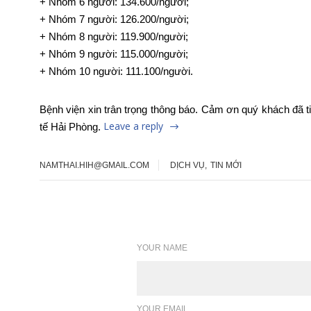
+ Nhóm 6 người: 134.600/người;
+ Nhóm 7 người: 126.200/người;
+ Nhóm 8 người: 119.900/người;
+ Nhóm 9 người: 115.000/người;
+ Nhóm 10 người: 111.100/người.
Bệnh viện xin trân trọng thông báo. Cảm ơn quý khách đã 
Leave a reply
tế Hải Phòng.
NAMTHAI.HIH@GMAIL.COM
DỊCH VỤ
,
TIN MỚI
Leave a reply
YOUR NAME
YOUR EMAIL