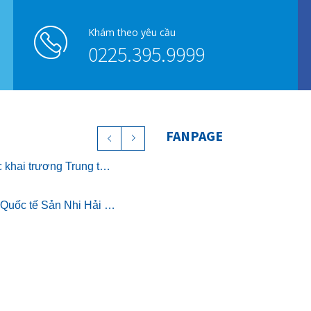
Khám theo yêu cầu
0225.395.9999
FANPAGE
Chính thức khai trương Trung tâm Nghỉ dưỡng ở cữ cao cấp The Nest – Luxury Postpartum & Retreat
Bệnh viện Quốc tế Sản Nhi Hải Phòng chính thức triển khai khám sức khỏe theo Thông tư 32/2023/TT-BYT
Chương trình Khám và Phẫu thuật nhân đạo cho trẻ bị dị tật khe hở môi miễn phí
Người hồi sinh những mầm sống: BSCK II Trịnh Thị Thuần, Trưởng khoa Hồi sức tích cực Nhi