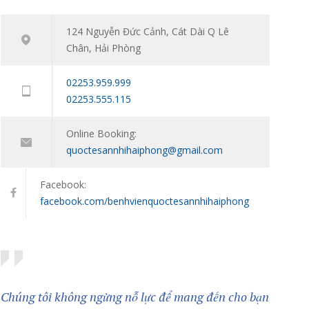
Tham vấn – Trị liệu tâm lý trẻ em và trẻ vị thành
7543
niên: Đồng hành cùng con vượt qua giai đoạn
124 Nguyễn Đức Cảnh, Cát Dài Q Lê
khó khăn tâm lý
Chân, Hải Phòng
11/01/2024
02253.959.999
02253.555.115
Online Booking:
quoctesannhihaiphong@gmail.com
Facebook:
facebook.com/benhvienquoctesannhihaiphong
Chúng tôi không ngừng nỗ lực để mang đến cho bạn