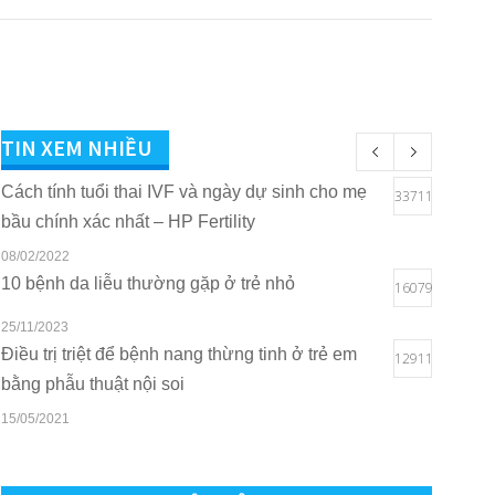
TIN XEM NHIỀU
Cách tính tuổi thai IVF và ngày dự sinh cho mẹ
33711
bầu chính xác nhất – HP Fertility
08/02/2022
10 bệnh da liễu thường gặp ở trẻ nhỏ
16079
25/11/2023
Điều trị triệt để bệnh nang thừng tinh ở trẻ em
12911
bằng phẫu thuật nội soi
15/05/2021
Quyền lợi của trẻ em khi sở hữu thẻ BHYT tại
10822
Bệnh viện Quốc tế Sản Nhi Hải Phòng