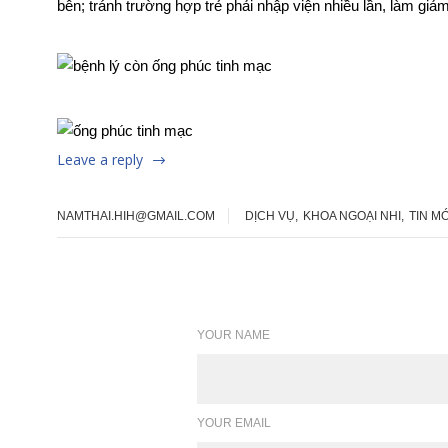
bên; tránh trường hợp trẻ phải nhập viện nhiều lần, làm giảm 
Leave a reply
NAMTHAI.HIH@GMAIL.COM
DỊCH VỤ
,
KHOA NGOẠI NHI
,
TIN MỚ
Leave a reply
YOUR NAME
YOUR EMAIL