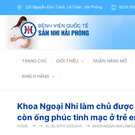
124 Nguyễn Đức Cảnh, Lê Chân, Hải Phòng
0225-395
TRANG CHỦ
GIỚI THIỆU
NGÂN HÀNG MÔ
KHÁCH HÀNG
Khoa Ngoại Nhi làm chủ được 
còn ống phúc tinh mạc ở trẻ 
HOME
BLOG WITH SIDEBAR
KHOA NGOẠI NHI LÀM 