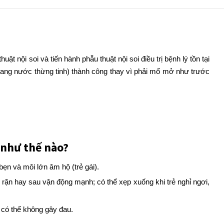
 nội soi và tiến hành phẫu thuật nội soi điều trị bệnh lý tồn tại
, nang nước thừng tinh) thành công thay vì phải mổ mở như trước
như thế nào?
 bẹn và môi lớn âm hộ (trẻ gái).
, rặn hay sau vận động mạnh; có thể xẹp xuống khi trẻ nghỉ ngơi,
 có thể không gây đau.