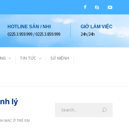
HOTLINE SẢN / NHI
GIỜ LÀM VIỆC
0225.3.959.999 / 0225.3.859.999
24h/24h
ÀNG
TIN TỨC
SỨ MỆNH
nh lý
NH MẠC Ở TRẺ EM