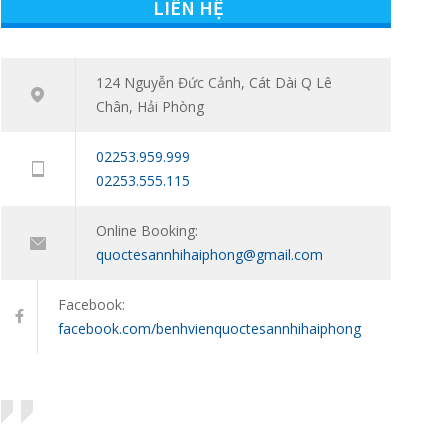
LIÊN HỆ
16/03/2021
Tham vấn – Trị liệu tâm lý trẻ em và trẻ vị thành
7546
niên: Đồng hành cùng con vượt qua giai đoạn
124 Nguyễn Đức Cảnh, Cát Dài Q Lê
khó khăn tâm lý
Chân, Hải Phòng
11/01/2024
02253.959.999
02253.555.115
Online Booking:
quoctesannhihaiphong@gmail.com
Facebook:
facebook.com/benhvienquoctesannhihaiphong