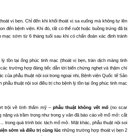
hoát vị bẹn. Chỉ đến khi khối thoát vị sa xuống mà không tự lên
on đến bệnh viện. Khi đó, rất có thể ruột hoặc buồng trứng đã bị
nh mạc sớm từ 6 tháng tuổi sau khi có chẩn đoán xác định tránh
ý tồn tại ống phúc tinh mạc (thoát vị bẹn, tràn dịch màng tinh
các trường hợp đáng tiếc dẫn tới biến chứng nghẹt và thậm chí
 bậc của phẫu thuật nội soi trong ngoại nhi, Bệnh viện Quốc tế Sản
phẫu thuật nội soi điều trị cho bệnh lý tồn tại ống phúc tinh mạc
ợt trội về tính thẩm mỹ –
phẫu thuật không vết mổ
(no scar
g nặng và trầm trọng như trong y văn đã báo cáo về mổ mở: cắt
 trong quá trình bóc tách mổ mở. Mặt khác, phẫu thuật nội soi
hiện sớm và điều trị cùng lúc
những trường hợp thoát vị bẹn 2