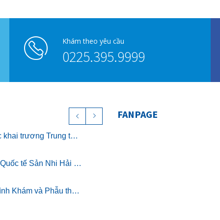
Khám theo yêu cầu
0225.395.9999
FANPAGE
Chính thức khai trương Trung tâm Nghỉ dưỡng ở cữ cao cấp The Nest – Luxury Postpartum & Retreat
Bệnh viện Quốc tế Sản Nhi Hải Phòng chính thức triển khai khám sức khỏe theo Thông tư 32/2023/TT-BYT
Chương trình Khám và Phẫu thuật nhân đạo cho trẻ bị dị tật khe hở môi miễn phí
Người hồi sinh những mầm sống: BSCK II Trịnh Thị Thuần, Trưởng khoa Hồi sức tích cực Nhi