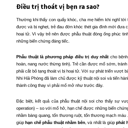
Điều trị thoát vị bẹn ra sao?
Thường khi thấy con quấy khóc, cha mẹ hiếm khi nghĩ tới t
được và bị nghẹt, trẻ đau đớn khóc thét gia đình mới đưa c
hoại tử. Vì vậy trẻ nên được phẫu thuật đóng ống phúc ti
những biến chứng đáng tiếc.
P
hẫu thuật là phương pháp điều trị duy nhất
cho bệnh l
hoàn, nang nước thừng tinh). Trẻ cần được mổ sớm, tránh 
phải cắt bỏ tạng thoát vị bị hoại tử. Với sự phát triển vượt
Nhi Hải Phòng đã làm chủ được kỹ thuật nội soi và tiến hành 
thành công thay vì phải mổ mở như trước đây.
Đặc biệt, kết quả của phẫu thuật nội soi cho thấy sự vư
operation) – so với mổ hở, hạn chế được những biến chứn
nhầm bàng quang, tổn thương ruột, tổn thương mạch máu …
giúp
hạn chế phẫu thuật nhầm bên
, và nhất là giúp
phát 