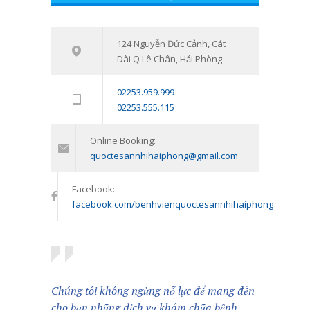
Nhi Hải Phòng
16/03/2021
Tham vấn – Trị liệu tâm lý trẻ em và
124 Nguyễn Đức Cảnh, Cát
7539
Dài Q Lê Chân, Hải Phòng
trẻ vị thành niên: Đồng hành cùng
con vượt qua giai đoạn khó khăn
02253.959.999
tâm lý
02253.555.115
11/01/2024
Online Booking:
quoctesannhihaiphong@gmail.com
Facebook:
facebook.com/benhvienquoctesannhihaiphong
Chúng tôi không ngừng nỗ lực để mang đến
cho bạn những dịch vụ khám chữa bệnh