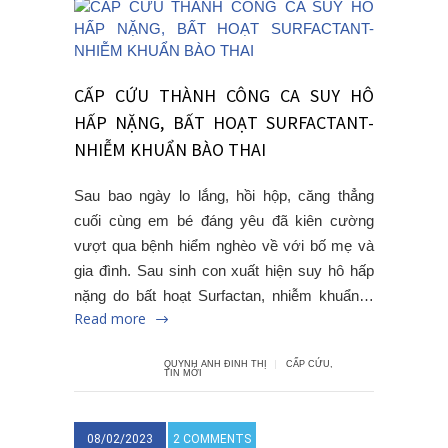
CẤP CỨU THÀNH CÔNG CA SUY HÔ
HẤP NẶNG, BẤT HOẠT SURFACTANT-
NHIỄM KHUẨN BÀO THAI
Sau bao ngày lo lắng, hồi hộp, căng thẳng
cuối cùng em bé đáng yêu đã kiên cường
vượt qua bệnh hiểm nghèo về với bố mẹ và
gia đình. Sau sinh con xuất hiện suy hô hấp
nặng do bất hoạt Surfactan, nhiễm khuẩn…
Read more
QUYNH ANH ĐINH THỊ
CẤP CỨU
,
TIN MỚI
08/02/2023
2 COMMENTS