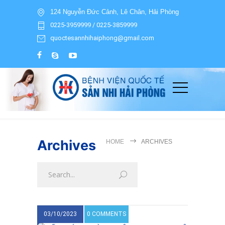
124 Nguyễn Đức Cảnh, Lê Chân, Hải Phòng
0225-3959999 / 0225-3859999
quoctesannhihaiphong@gmail.com
Archives
HOME
ARCHIVES
03/10/2023
0 COMMENTS