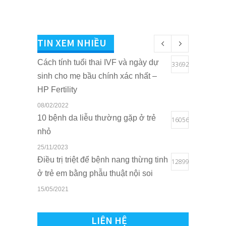
TIN XEM NHIỀU
Cách tính tuổi thai IVF và ngày dự
33692
sinh cho mẹ bầu chính xác nhất –
HP Fertility
08/02/2022
10 bệnh da liễu thường gặp ở trẻ
16056
nhỏ
25/11/2023
Điều trị triệt để bệnh nang thừng tinh
12899
ở trẻ em bằng phẫu thuật nội soi
15/05/2021
Quyền lợi của trẻ em khi sở hữu thẻ
10808
BHYT tại Bệnh viện Quốc tế Sản
LIÊN HỆ