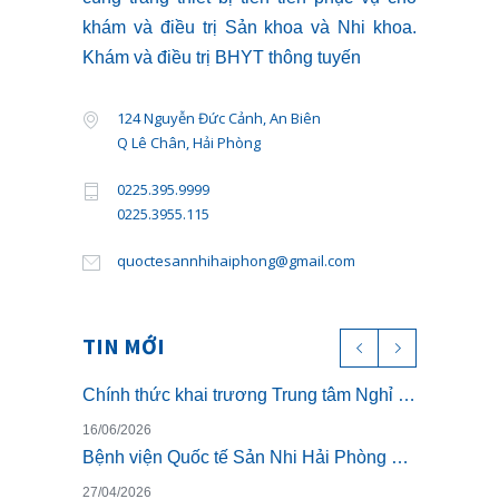
khám và điều trị Sản khoa và Nhi khoa.
Khám và điều trị BHYT thông tuyến
124 Nguyễn Đức Cảnh, An Biên
Q Lê Chân, Hải Phòng
0225.395.9999
0225.3955.115
quoctesannhihaiphong@gmail.com
TIN MỚI
Chính thức khai trương Trung tâm Nghỉ dưỡng ở cữ cao cấp The Nest – Luxury Postpartum & Retreat
16/06/2026
Bệnh viện Quốc tế Sản Nhi Hải Phòng chính thức triển khai khám sức khỏe theo Thông tư 32/2023/TT-BYT
27/04/2026