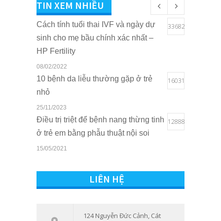
TIN XEM NHIỀU
Cách tính tuổi thai IVF và ngày dự
33682
sinh cho mẹ bầu chính xác nhất –
HP Fertility
08/02/2022
10 bệnh da liễu thường gặp ở trẻ
16031
nhỏ
25/11/2023
Điều trị triệt để bệnh nang thừng tinh
12888
ở trẻ em bằng phẫu thuật nội soi
15/05/2021
Quyền lợi của trẻ em khi sở hữu thẻ
10800
BHYT tại Bệnh viện Quốc tế Sản
LIÊN HỆ
Nhi Hải Phòng
16/03/2021
Tham vấn – Trị liệu tâm lý trẻ em và
124 Nguyễn Đức Cảnh, Cát
7537