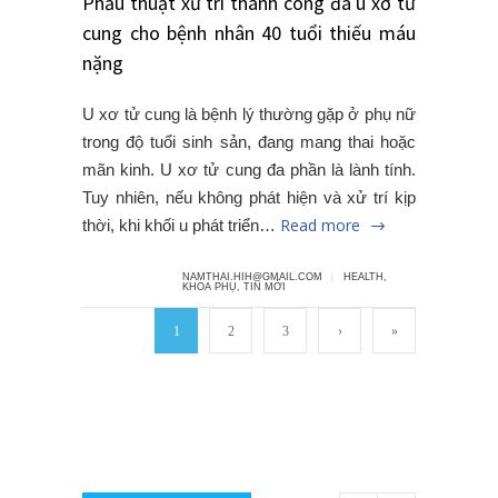
Phẫu thuật xử trí thành công đa u xơ tử
cung cho bệnh nhân 40 tuổi thiếu máu
nặng
U xơ tử cung là bệnh lý thường gặp ở phụ nữ
trong độ tuổi sinh sản, đang mang thai hoặc
mãn kinh. U xơ tử cung đa phần là lành tính.
Tuy nhiên, nếu không phát hiện và xử trí kịp
Read more
thời, khi khối u phát triển…
NAMTHAI.HIH@GMAIL.COM
HEALTH
,
KHOA PHỤ
,
TIN MỚI
1
2
3
›
»