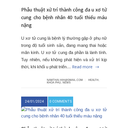
Phẫu thuật xử trí thành công đa u xơ tử
cung cho bệnh nhân 40 tuổi thiếu máu
nặng
U xơ tử cung là bệnh lý thường gặp ở phụ nữ
trong độ tuổi sinh sản, đang mang thai hoặc
mãn kinh. U xơ tử cung đa phần là lành tính.
Tuy nhiên, nếu không phát hiện và xử trí kịp
Read more
thời, khi khối u phát triển…
NAMTHAI.HIH@GMAIL.COM
HEALTH
,
KHOA PHỤ
,
NEWS
24/01/2024
0 COMMENTS