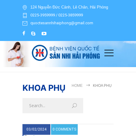
124 Nguyễn Đức Cảnh, Lê Chân, Hải Phòng
0225-3959999 / 0225-3859999
quoctesannhihaiphong@gmail.com
KHOA PHỤ
HOME
KHOA PHỤ
03/02/2024
0 COMMENTS