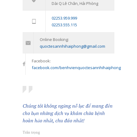
Dài Q Lê Chân, Hải Phòng
trẻ vị thành niên: Đồng hành cùng
con vượt qua giai đoạn khó khăn
02253.959.999
tâm lý
02253.555.115
11/01/2024
Online Booking:
quoctesannhihaiphong@gmail.com
Facebook:
facebook.com/benhvienquoctesannhihaiphong
Chúng tôi không ngừng nỗ lực để mang đến
cho bạn những dịch vụ khám chữa bệnh
hoàn hảo nhất, chu đáo nhất!
Trân trọng