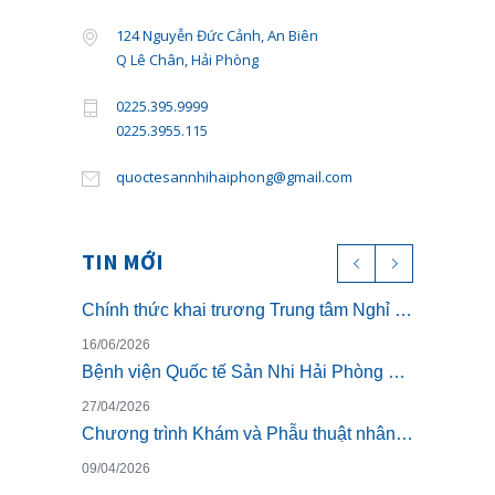
124 Nguyễn Đức Cảnh, An Biên
Q Lê Chân, Hải Phòng
0225.395.9999
0225.3955.115
quoctesannhihaiphong@gmail.com
TIN MỚI
Chính thức khai trương Trung tâm Nghỉ dưỡng ở cữ cao cấp The Nest – Luxury Postpartum & Retreat
16/06/2026
Bệnh viện Quốc tế Sản Nhi Hải Phòng chính thức triển khai khám sức khỏe theo Thông tư 32/2023/TT-BYT
27/04/2026
Chương trình Khám và Phẫu thuật nhân đạo cho trẻ bị dị tật khe hở môi miễn phí
09/04/2026