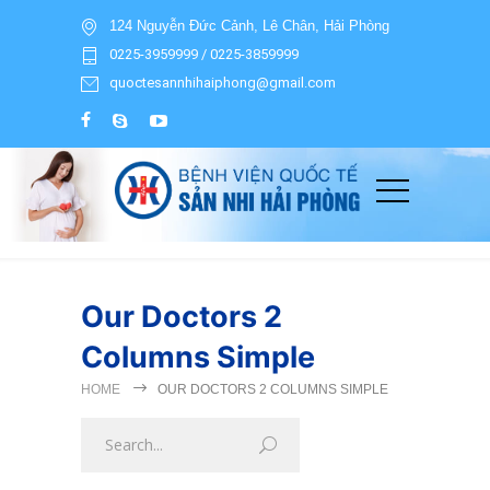
124 Nguyễn Đức Cảnh, Lê Chân, Hải Phòng
0225-3959999 / 0225-3859999
quoctesannhihaiphong@gmail.com
Our Doctors 2
Columns Simple
HOME
OUR DOCTORS 2 COLUMNS SIMPLE