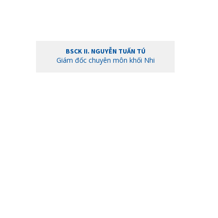
BSCK II. NGUYỄN TUẤN TÚ
Giám đốc chuyên môn khối Nhi
BSCK II. PHẠM VĂN DƯƠNG
Giám đốc chuyên môn khối Nhi